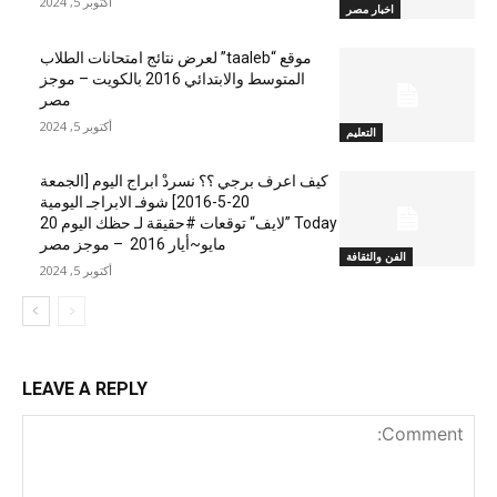
أكتوبر 5, 2024
اخبار مصر
موقع “taaleb” لعرض نتائج امتحانات الطلاب
المتوسط والابتدائي 2016 بالكويت – موجز
مصر
أكتوبر 5, 2024
التعليم
كيف اعرف برجي ؟؟ نسردْ ابراج اليوم [الجمعة
20-5-2016] شوفـ الابراجـ اليومية
Today ”لايف“ توقعات #حقيقة لـ حظك اليوم 20
مايو~أيار 2016 – موجز مصر
الفن والثقافة
أكتوبر 5, 2024
LEAVE A REPLY