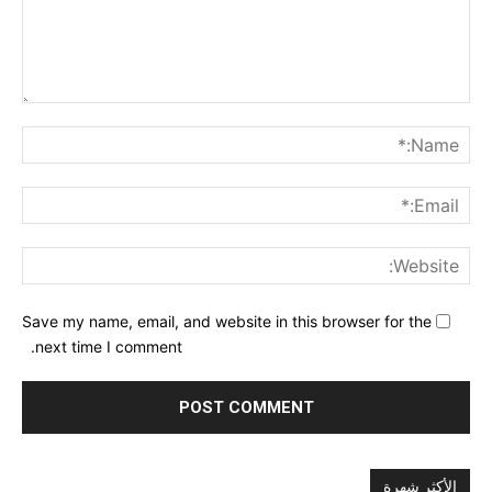
nt:
me:*
ail:*
ite:
Save my name, email, and website in this browser for the
next time I comment.
الأكثر شهرة