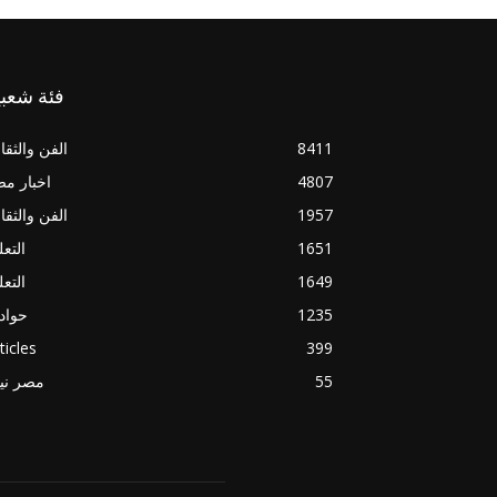
فئة شعبي
8411
الفن والثقا
4807
اخبار م
1957
الفن والثقا
1651
التعل
1649
التعل
1235
حواد
ticles
399
55
مصر ني