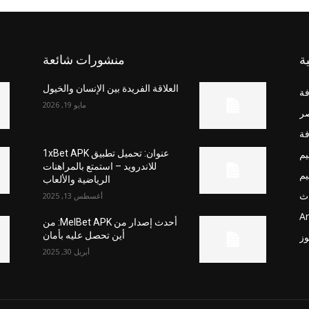
ة
منشورات شائعة
العلاقة الفريدة بين الإنسان والخيول
فة
مايو 19, 2026
صر
فة
يم
عنوان: تحميل تطبيق 1xBet APK
للاندرويد – استمتع بالمراهنات
يم
الرياضية والألعاب
ث
أغسطس 13, 2025
Ar
أحدث إصدار من MelBet APK: من
أين تحصل عليه بأمان
وز
أبريل 30, 2025