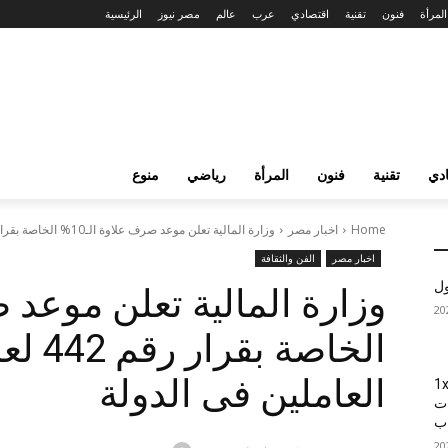
المرأة
فنون
تقنية
اقتصادي
عرب
عالم
مصر نيوز
الرئيسية
دي
تقنية
فنون
المرأة
رياضي
منوع
Home
اخبار مصر
وزارة المالية تعلن موعد صرف علاوة الـ10% الخاصة بقرار رقم 442 لعام...
اخبار مصر
الفن والثقافة
ول
العاملين فى الدولة
1xBet
ات
اب