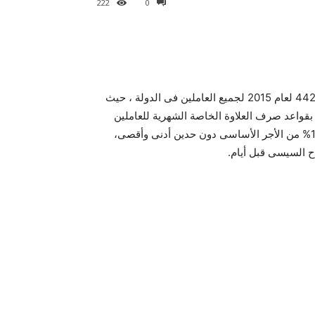
222
0
وزارة المالية تعلن موعد صرف علاوة الـ10% الخاصة بقرار رقم 442 لعام 2015 لجميع العاملين فى الدولة ، حيث
صدر هانى قدرى وزير المالية قرارا وزاريا رقم 442 لسنة 2015 بقواعد صرف العلاوة الخاصة الشهرية للعاملين
غير المخاطبين بأحكام قانون الخدمة المدنية، والمقررة بنسبة 10% من الأجر الأساسى دون حدين أدنى وأقصى،