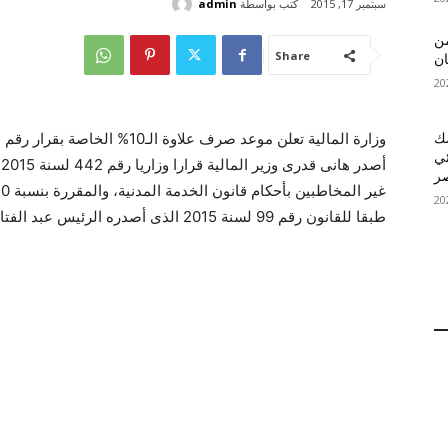
كتب بواسطة
admin
سبتمبر 17, 2015
 MelBet APK: من
Share
ان
قمك
ئي
أ
طبقا للقانون رقم 99 لسنة 2015 الذى أصدره الرئيس عبد الفتاح السيسى قبل أيام.