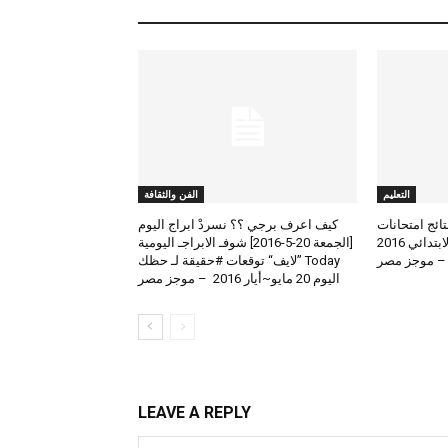
التعليم
الفن والثقافة
لعرض نتائج امتحانات
كيف اعرف برجي ؟؟ نسردْ ابراج اليوم
الطلاب المتوسط والابتدائي 2016
[الجمعة 20-5-2016] شوفـ الابراجـ اليومية
 – موجز مصر
Today ”لايف“ توقعات #حقيقة لـ حظك
اليوم 20 مايو~أيار 2016 – موجز مصر
LEAVE A REPLY