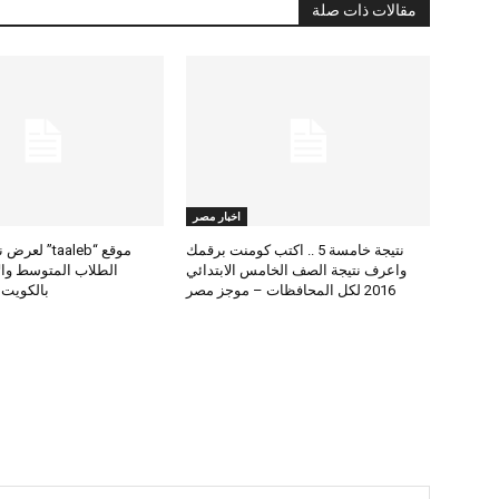
مقالات ذات صلة
اخبار مصر
نتيجة خامسة 5 .. اكتب كومنت برقمك
موقع “taaleb” 
واعرف نتيجة الصف الخامس الابتدائي
2016 لكل المحافظات – موجز مصر
بالكويت