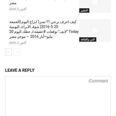
مصر
أكتوبر 5, 2024
التعليم
كيف اعرف برجي ؟؟ نسردْ ابراج اليوم [الجمعة
20-5-2016] شوفـ الابراجـ اليومية
Today ”لايف“ توقعات #حقيقة لـ حظك اليوم 20
مايو~أيار 2016 – موجز مصر
الفن والثقافة
أكتوبر 5, 2024
LEAVE A REPLY