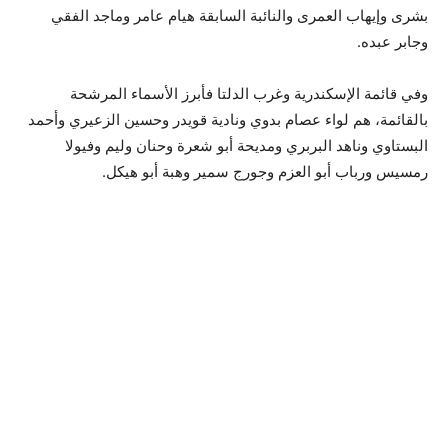
بشرى وإيهاب العمرى والنائبة السابقة هيام عامر وماجد الفقي
وجابر عبده.
وفي قائمة الإسكندرية وغرب الدلتا فأبرز الأسماء المرشحة
بالقائمة، هم لواء عصام بدوي ونادية قويدر وحسين الزعيري وأحمد
البستاوي وناهد البربري ومديحة أبو شعرة وحنان وليم وفيولا
رمسيس ورباب أبو العزم وجورج سمير وهبة أبو هيكل.