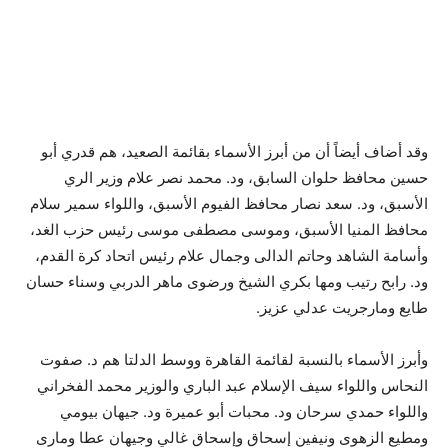
وقد أضاف أيضاً أن من أبرز الأسماء بقائمة الصعيد، هم قدري أبو
حسين محافظ حلوان السابق، ود. محمد نصر علام وزير الري
الأسبق، ود. سعد نصار محافظ الفيوم الأسبق، واللواء سمير سلام
محافظ المنيا الأسبق، وموسى مصطفى موسى رئيس حزب الغد،
وأسامة الشاهد وحاتم الدالى وجمال علام رئيس اتحاد كرة القدم،
ود. رابح رتيب ومها بكري الشيخ ورضوى ماهر الدربي وسناء حسان
طايع ومارجريت عدلي عزيز.
وأبرز الأسماء بالنسبة لقائمة القاهرة ووسط الدلتا هم د. صفوت
النحاس واللواء سيف الإسلام عبد الباري والوزير محمد الفخراني
واللواء حمدي سرحان ود. محبات أبو عميرة ود. جيهان بيومي
ومطيع الزهوى ونيفين إسحاق وإسحاق غالي وجيهان عطا ومارى