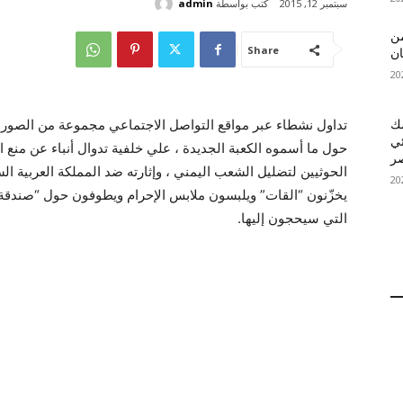
كتب بواسطة
admin
سبتمبر 12, 2015
 MelBet APK: من
Share
ان
تداول نشطاء عبر مواقع التواصل الاجتماعي مجموعة من الصور 
قمك
ئي
حول ما أسموه الكعبة الجديدة ، علي خلفية تدوال أنباء عن منع ا
الحوثيين لتضليل الشعب اليمني ، وإثارته ضد المملكة العربية ال
يخزّنون “القات” ويلبسون ملابس الإحرام ويطوفون حول “صندقة” م
التي سيحجون إليها.