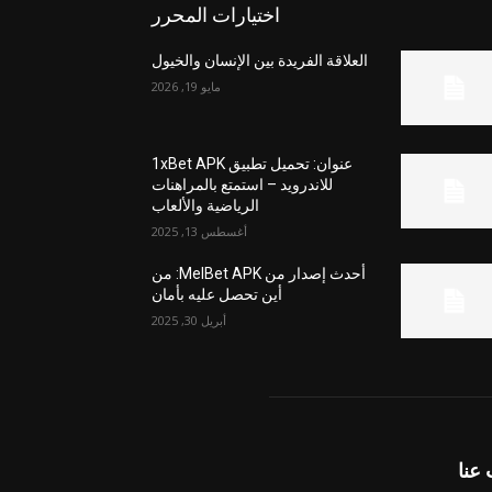
اختيارات المحرر
العلاقة الفريدة بين الإنسان والخيول
مايو 19, 2026
عنوان: تحميل تطبيق 1xBet APK
للاندرويد – استمتع بالمراهنات
الرياضية والألعاب
أغسطس 13, 2025
أحدث إصدار من MelBet APK: من
أين تحصل عليه بأمان
أبريل 30, 2025
عنا