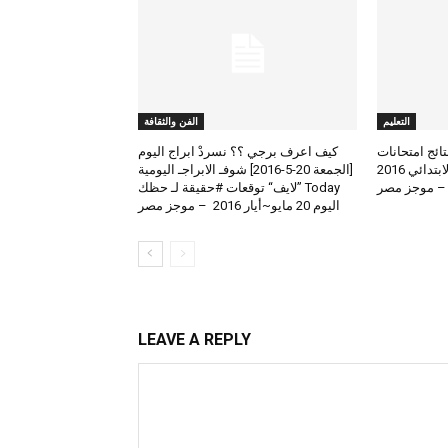
التعليم
الفن والثقافة
لعرض نتائج امتحانات
كيف اعرف برجي ؟؟ نسردْ ابراج اليوم
الطلاب المتوسط والابتدائي 2016
[الجمعة 20-5-2016] شوفـ الابراجـ اليومية
 – موجز مصر
Today ”لايف“ توقعات #حقيقة لـ حظك
اليوم 20 مايو~أيار 2016 – موجز مصر
LEAVE A REPLY