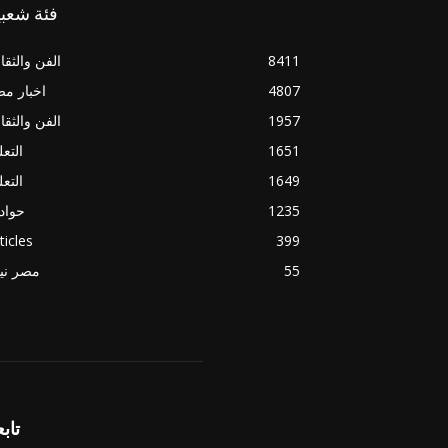
فئة شعبي
8411
الفن والثقا
4807
اخبار م
1957
الفن والثقا
1651
التعل
1649
التعل
1235
حواد
ticles
399
55
مصر ني
تابع