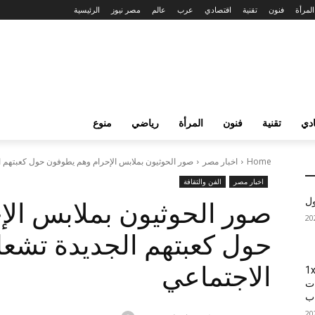
المرأة
فنون
تقنية
اقتصادي
عرب
عالم
مصر نيوز
الرئيسية
دي
تقنية
فنون
المرأة
رياضي
منوع
Home
اخبار مصر
صور الحوثيون بملابس الإحرام وهم يطوفون حول كعبتهم ال
اخبار مصر
الفن والثقافة
ول
صور الحوثيون بملابس ال
حول كعبتهم الجديدة تشعل
الاجتماعي
1xBet
ات
اب