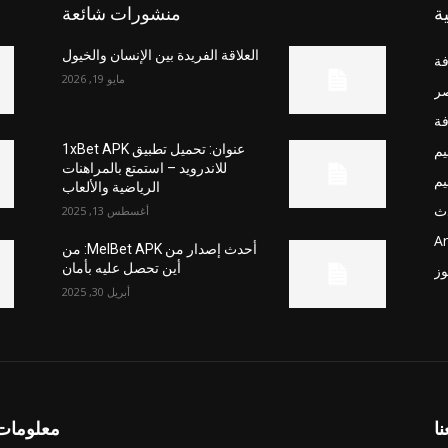
ة
منشورات شائعة
العلاقة الفريدة بين الإنسان والخيول
فة
مايو 19, 2026
صر
فة
يم
عنوان: تحميل تطبيق 1xBet APK
للاندرويد – استمتع بالمراهنات
يم
الرياضية والألعاب
ث
أغسطس 13, 2025
Ar
أحدث إصدار من MelBet APK: من
أين تحصل عليه بأمان
وز
أبريل 30, 2025
نا
معلومات 