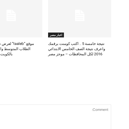
اخبار مصر
نتيجة خامسة 5 .. اكتب كومنت برقمك
موقع “taaleb” 
واعرف نتيجة الصف الخامس الابتدائي
2016 لكل المحافظات – موجز مصر
بالكويت