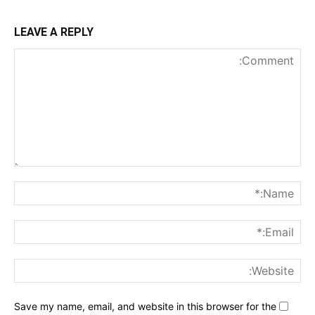
LEAVE A REPLY
nt:
me:*
ail:*
ite:
Save my name, email, and website in this browser for the