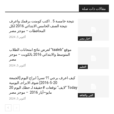
مقالات ذات صلة
نتيجة خامسة 5 .. اكتب كومنت برقمك واعرف
نتيجة الصف الخامس الابتدائي 2016 لكل
المحافظات – موجز مصر
أكتوبر 5, 2024
اخبار مصر
موقع “taaleb” لعرض نتائج امتحانات الطلاب
المتوسط والابتدائي 2016 بالكويت – موجز
مصر
أكتوبر 5, 2024
التعليم
كيف اعرف برجي ؟؟ نسردْ ابراج اليوم [الجمعة
20-5-2016] شوفـ الابراجـ اليومية
Today ”لايف“ توقعات #حقيقة لـ حظك اليوم 20
مايو~أيار 2016 – موجز مصر
الفن والثقافة
أكتوبر 5, 2024