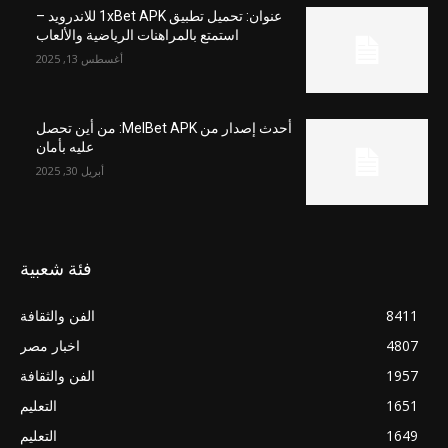
عنوان: تحميل تطبيق 1xBet APK للاندرويد –
استمتع بالمراهنات الرياضية والألعاب
أغسطس 13, 2025
أحدث إصدار من MelBet APK: من أين تحصل
عليه بأمان
أبريل 30, 2025
فئة شعبية
8411
الفن والثقافة
4807
اخبار مصر
1957
الفن والثقافة
1651
التعليم
1649
التعليم