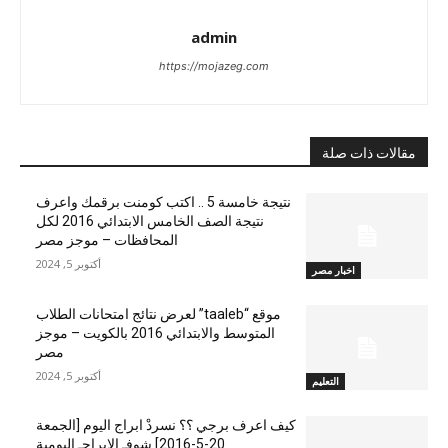
admin
https://mojazeg.com
مقالات ذات صلة
نتيجة خامسة 5 .. اكتب كومنت برقمك واعرف
نتيجة الصف الخامس الابتدائي 2016 لكل
المحافظات – موجز مصر
أكتوبر 5, 2024
اخبار مصر
موقع “taaleb” لعرض نتائج امتحانات الطلاب
المتوسط والابتدائي 2016 بالكويت – موجز
مصر
أكتوبر 5, 2024
التعليم
كيف اعرف برجي ؟؟ نسردْ ابراج اليوم [الجمعة
20-5-2016] شوفـ الابراجـ اليومية