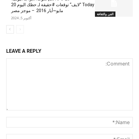
Today ”لايف“ توقعات #حقيقة لـ حظك اليوم 20
مايو~أيار 2016 – موجز مصر
الفن والثقافة
أكتوبر 5, 2024
LEAVE A REPLY
nt:
me:*
ail:*