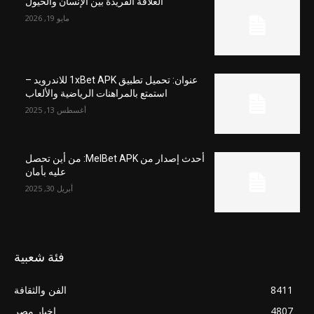
العلاقة الفريدة بين الإنسان والخيول
مايو 19, 2026
عنوان: تحميل تطبيق 1xBet APK للاندرويد –
استمتع بالمراهنات الرياضية والألعاب
أغسطس 13, 2025
أحدث إصدار من MelBet APK: من أين تحصل
عليه بأمان
أبريل 30, 2025
فئة شعبية
8411
الفن والثقافة
4807
اخبار مصر