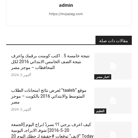
admin
https://mojazeg.com
مقالات ذات صلة
نتيجة خامسة 5 .. اكتب كومنت برقمك واعرف
نتيجة الصف الخامس الابتدائي 2016 لكل
المحافظات – موجز مصر
أكتوبر 5, 2024
اخبار مصر
موقع “taaleb” لعرض نتائج امتحانات الطلاب
المتوسط والابتدائي 2016 بالكويت – موجز
مصر
أكتوبر 5, 2024
التعليم
كيف اعرف برجي ؟؟ نسردْ ابراج اليوم [الجمعة
20-5-2016] شوفـ الابراجـ اليومية
Today ”لايف“ توقعات #حقيقة لـ حظك اليوم 20