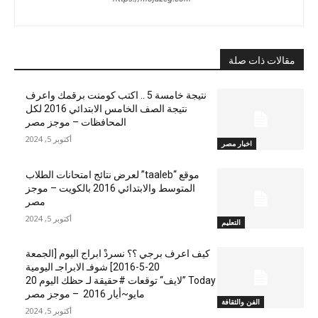
مقالات ذات صلة
نتيجة خامسة 5 .. اكتب كومنت برقمك واعرف
نتيجة الصف الخامس الابتدائي 2016 لكل
المحافظات – موجز مصر
أكتوبر 5, 2024
اخبار مصر
موقع “taaleb” لعرض نتائج امتحانات الطلاب
المتوسط والابتدائي 2016 بالكويت – موجز
مصر
أكتوبر 5, 2024
التعليم
كيف اعرف برجي ؟؟ نسردْ ابراج اليوم [الجمعة
20-5-2016] شوفـ الابراجـ اليومية
Today ”لايف“ توقعات #حقيقة لـ حظك اليوم 20
مايو~أيار 2016 – موجز مصر
الفن والثقافة
أكتوبر 5, 2024