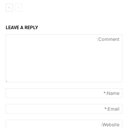
LEAVE A REPLY
nt:
me:*
ail:*
ite: