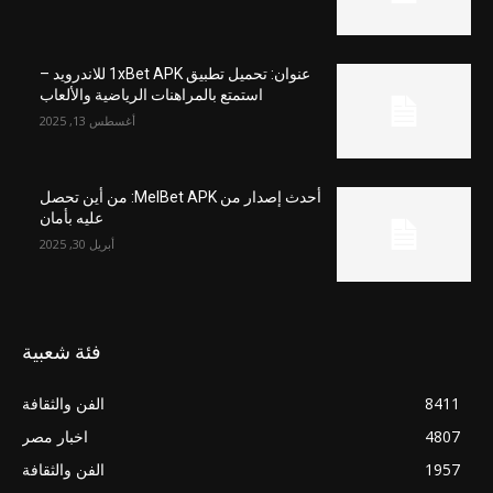
عنوان: تحميل تطبيق 1xBet APK للاندرويد –
استمتع بالمراهنات الرياضية والألعاب
أغسطس 13, 2025
أحدث إصدار من MelBet APK: من أين تحصل
عليه بأمان
أبريل 30, 2025
فئة شعبية
8411
الفن والثقافة
4807
اخبار مصر
1957
الفن والثقافة