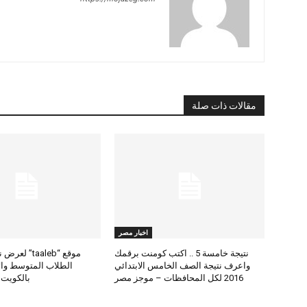
مقالات ذات صلة
اخبار مصر
نتيجة خامسة 5 .. اكتب كومنت برقمك
موقع “taaleb” 
واعرف نتيجة الصف الخامس الابتدائي
2016 لكل المحافظات – موجز مصر
بالكويت