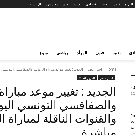
المرأة
فنون
تقنية
اقتصادي
عرب
عالم
مصر نيوز
الرئيسية
دي
تقنية
فنون
المرأة
رياضي
منوع
Home
اخبار مصر
الجديد : تغيير موعد مباراة الزمالك والصفاقسي التونسي اليوم الاحد 382015
اخبار مصر
الفن والثقافة
ول
الجديد : تغيير موعد مباراة
والقنوات الناقلة لمباراة ا
1xBet
ات
اب
مباشرة