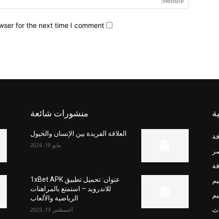
wser for the next time I comment.
ة
منشورات شائعة
العلاقة الفريدة بين الإنسان والخيول
فة
مايو 19, 2026
صر
فة
يم
عنوان: تحميل تطبيق 1xBet APK
للاندرويد – استمتع بالمراهنات
يم
الرياضية والألعاب
ث
أغسطس 13, 2025