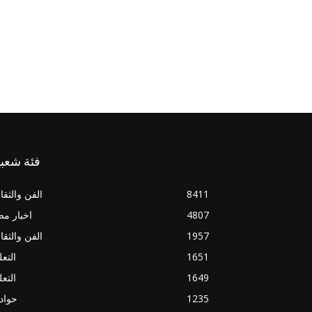
فئة شعبي
8411
الفن والثقا
4807
اخبار م
1957
الفن والثقا
1651
التعل
1649
التعل
1235
حواد