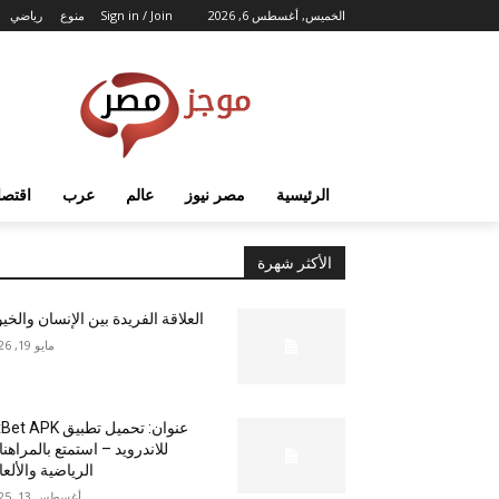
الخميس, أغسطس 6, 2026
Sign in / Join
منوع
رياضي
الرئيسية
مصر نيوز
عالم
عرب
اقتصا
الأكثر شهرة
العلاقة الفريدة بين الإنسان والخي
مايو 19, 2026
عنوان: تحميل تطبيق  APK
للاندرويد – استمتع بالمراهن
الرياضية والألع
أغسطس 13, 2025