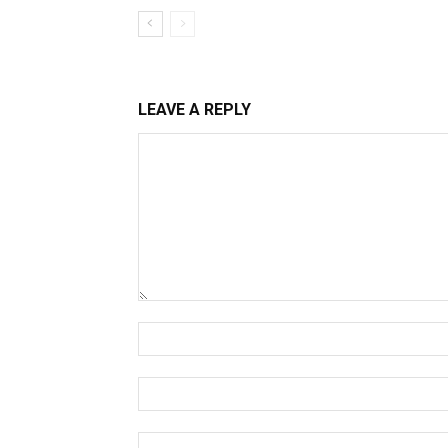
LEAVE A REPLY
Comment:
Name:*
Email:*
Website: