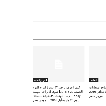
التعليم
الفن والثقافة
لعرض نتائج امتحانات
كيف اعرف برجي ؟؟ نسردْ ابراج اليوم
الطلاب المتوسط والابتدائي 2016
[الجمعة 20-5-2016] شوفـ الابراجـ اليومية
 – موجز مصر
Today ”لايف“ توقعات #حقيقة لـ حظك
اليوم 20 مايو~أيار 2016 – موجز مصر