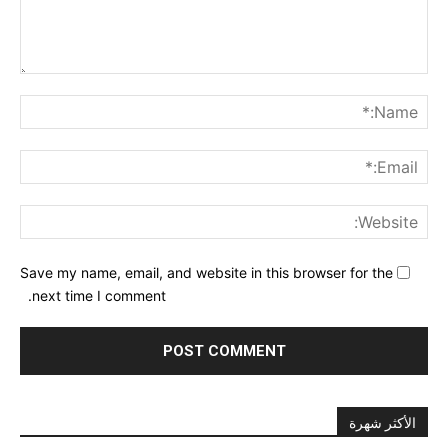
nt:
me:*
ail:*
ite:
Save my name, email, and website in this browser for the
next time I comment.
الأكثر شهرة