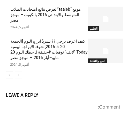
موقع “taaleb” لعرض نتائج امتحانات الطلاب
المتوسط والابتدائي 2016 بالكويت – موجز
مصر
أكتوبر 5, 2024
التعليم
كيف اعرف برجي ؟؟ نسردْ ابراج اليوم [الجمعة
20-5-2016] شوفـ الابراجـ اليومية
Today ”لايف“ توقعات #حقيقة لـ حظك اليوم 20
مايو~أيار 2016 – موجز مصر
الفن والثقافة
أكتوبر 5, 2024
LEAVE A REPLY