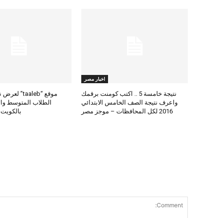
اخبار مصر
نتيجة خامسة 5 .. اكتب كومنت برقمك
موقع “taaleb” 
واعرف نتيجة الصف الخامس الابتدائي
2016 لكل المحافظات – موجز مصر
بالكويت