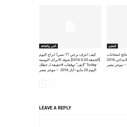
التعليم
الفن والثقافة
لعرض نتائج امتحانات
كيف اعرف برجي ؟؟ نسردْ ابراج اليوم
الطلاب المتوسط والابتدائي 2016
[الجمعة 20-5-2016] شوفـ الابراجـ اليومية
 – موجز مصر
Today ”لايف“ توقعات #حقيقة لـ حظك
اليوم 20 مايو~أيار 2016 – موجز مصر
LEAVE A REPLY