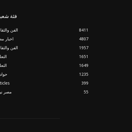
فئة شعبي
8411
الفن والثقا
4807
اخبار م
1957
الفن والثقا
1651
التعل
1649
التعل
1235
حواد
ticles
399
55
مصر ني