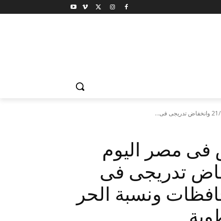
 فى مصر اليوم
21/8/2 وانخفاض تدريجى فى
افظات ونسبة الحر
وبة