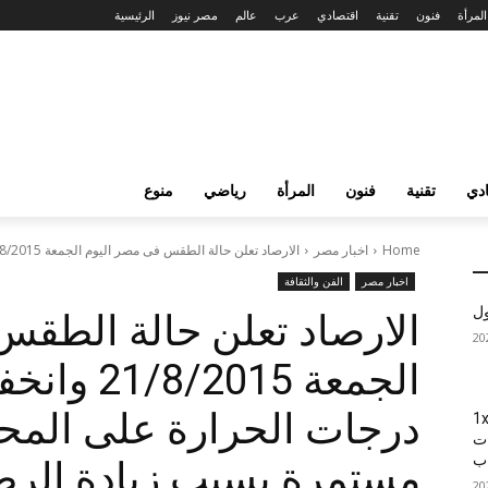
المرأة
فنون
تقنية
اقتصادي
عرب
عالم
مصر نيوز
الرئيسية
دي
تقنية
فنون
المرأة
رياضي
منوع
Home
اخبار مصر
الارصاد تعلن حالة الطقس فى مصر اليوم الجمعة 21/8/2015 وانخفاض تدريجى فى...
اخبار مصر
الفن والثقافة
ول
الارصاد تعلن حالة الطقس
الجمعة 015
درجات الحرارة على المح
1xBet
ات
اب
مستمرة بسبب زيادة الرط