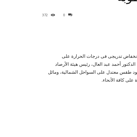
372
0
د تعلن حالة الطقس فى مصر اليوم الجمعة 21/8/2015 وانخفاض تدريجى فى درجات الحرارة على
دكتور أحمد عبد العال، رئيس هيئة الأرصاد
يسود طقس معتدل على السواحل الشمالية، ومائل
على كافة الأنحاء.