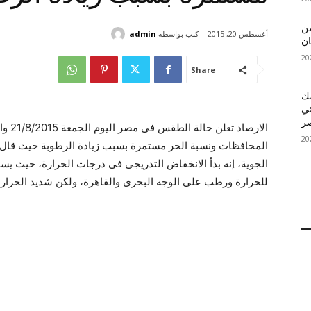
 MelBet APK: من
كتب بواسطة
admin
أغسطس 20, 2015
ان
Share
قمك
ئي
الارصا
المحافظات ونسبة الحر مستمرة بسبب زيادة الرطوبة حيث قال ال
الجوية، إنه بدأ الانخفاض التدريجى فى درجات الحرارة، حيث 
للحرارة ورطب على الوجه البحرى والقاهرة، ولكن شديد الحرارة 