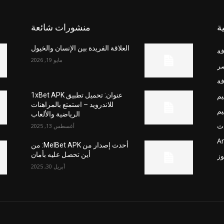
ة
منشورات شائعة
العلاقة الفريدة بين الإنسان والخيول
فة
مايو 19, 2026
صر
فة
يم
عنوان: تحميل تطبيق 1xBet APK
للاندرويد – استمتع بالمراهنات
يم
الرياضية والألعاب
ث
أغسطس 13, 2025
Ar
أحدث إصدار من MelBet APK: من
أين تحصل عليه بأمان
وز
أبريل 30, 2025