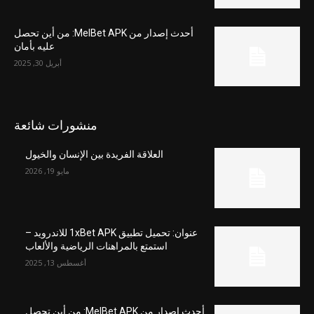
أحدث إصدار من MelBet APK: من أين تحصل
عليه بأمان
أبريل 30, 2025
منشورات شائعة
العلاقة الفريدة بين الإنسان والخيول
مايو 19, 2026
عنوان: تحميل تطبيق 1xBet APK للاندرويد –
استمتع بالمراهنات الرياضية والألعاب
أغسطس 13, 2025
أحدث إصدار من MelBet APK: من أين تحصل