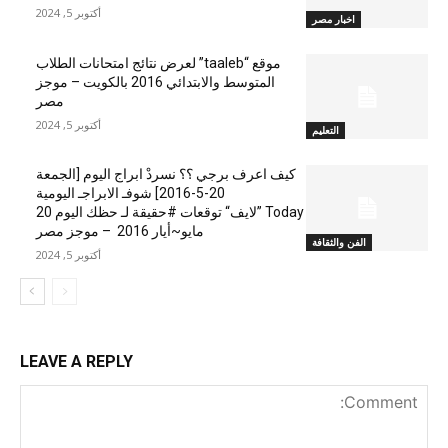
أكتوبر 5, 2024
اخبار مصر
موقع “taaleb” لعرض نتائج امتحانات الطلاب
المتوسط والابتدائي 2016 بالكويت – موجز
مصر
أكتوبر 5, 2024
التعليم
كيف اعرف برجي ؟؟ نسردْ ابراج اليوم [الجمعة
20-5-2016] شوفـ الابراجـ اليومية
Today ”لايف“ توقعات #حقيقة لـ حظك اليوم 20
مايو~أيار 2016 – موجز مصر
الفن والثقافة
أكتوبر 5, 2024
LEAVE A REPLY