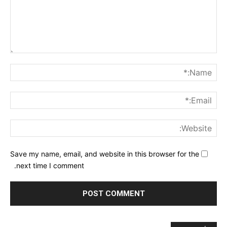
nt:
me:*
ail:*
ite:
Save my name, email, and website in this browser for the
next time I comment.