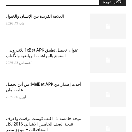
الأكثر شهرة
العلاقة الفريدة بين الإنسان والخيول
مايو 19, 2026
عنوان: تحميل تطبيق 1xBet APK للاندرويد –
استمتع بالمراهنات الرياضية والألعاب
أغسطس 13, 2025
أحدث إصدار من MelBet APK: من أين تحصل
عليه بأمان
أبريل 30, 2025
نتيجة خامسة 5 .. اكتب كومنت برقمك واعرف
نتيجة الصف الخامس الابتدائي 2016 لكل
المحافظات – موجز مصر