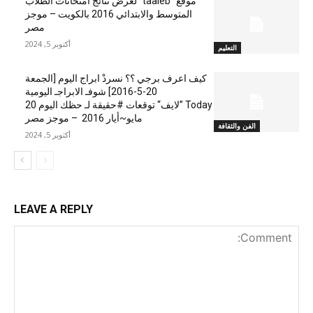
موقع “taaleb” لعرض نتائج امتحانات الطلاب
المتوسط والابتدائي 2016 بالكويت – موجز
مصر
أكتوبر 5, 2024
التعليم
كيف اعرف برجي ؟؟ نسردْ ابراج اليوم [الجمعة
20-5-2016] شوفـ الابراجـ اليومية
Today ”لايف“ توقعات #حقيقة لـ حظك اليوم 20
مايو~أيار 2016 – موجز مصر
الفن والثقافة
أكتوبر 5, 2024
LEAVE A REPLY