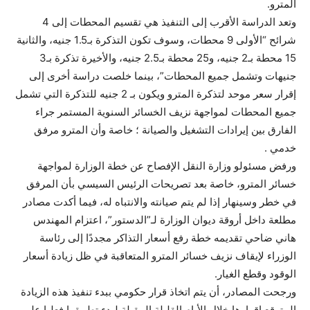
المترو.
وتعد الدراسة الأقرب إلى التنفيذ هي تقسيم المحطات إلى 4
شرائح “الأولى 9 محطات، وسوف تكون التذكرة بـ1.5 جنيه، والثانية
15 محطة بـ2 جنيه، و25 محطة بـ2.5 جنيه، والأخيرة تذكرة بـ3
جنيهات وتشمل جميع المحطات”، بينما خلصت دراسة أخرى إلى
إقرار سعر موحد لتذكرة المترو ويكون بـ 2 جنيه للتذكرة التي تشمل
جميع المحطات لمواجهة نزيف الخسائر السنوية المستمر جراء
الفارق بين إيرادات التشغيل والصيانة ؛ خاصة وأن المترو مرفق
خدمي .
ورفض مسئولو وزارة النقل الإفصاح عن خطة الوزارة لمواجهة
خسائر المترو، خاصة بعد تصريحات الرئيس السيسي بأن المرفق
في خطر وسينهار إذا لم يتم صيانته والانتباه له، فيما أكدت مصادر
مطلعة داخل أروقة ديوان الوزارة لـ”الدستور”، اعتزام المهندس
هاني ضاحي تقديمه خطة رفع أسعار التذاكر مجددًا إلى رئاسة
الوزراء لإيقاف نزيف خسائر المترو المتعاقبة في ظل زيادة أسعار
الوقود وقطع الغيار.
ورجحت المصادر، أن يتم اتخاذ قرار حكومي ببدء تنفيذ هذه الزيادة
المتوقع إقرارها خلال الأيام القليلة المقبلة لبدء تطبيقها فعليا على