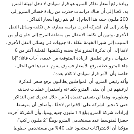
زيادة رفع أسعار تذاكر المترو هو قرار سيادي لا دخل لهيئة المترو
به، لافتا إلى أن هناك دراسات حذرت من زيادة خسائر المترو إلى
200 مليون جنيه هذا العام إذا لم يتم رفع أسعار التذاكر .
وأشار إلى أن الشركة أجرت دراسة مقارنة عن تكلفة وسائل النقل
الأخرى، وتبين أن تكلفة الانتقال من منطقة المرج إلى حلوان أو من
المنيب إلى شبرا الخيمة تتكلف 6 جنيهات في وسائل النقل الأخرى،
لافتا إلى أن تذكرة المترو تباع بجنيه وتكلفتها الفعلية أكثر من 8
جنيهات ، وعن تطبيق الزيادة المتوقعة من عدمه، أجاب قائلا: “إذا
جاء للمترو خطة برفع الأسعار فسوف يقوم بتنفيذها في الحال،
خاصة وأن الأمر قرار سيادي لا كلام بعده”.
وأكد رئيس المترو، أن المواطنين يطالبون برفع سعر التذكرة
لرغبتهم في أن يبقى المترو بكفاءته واستمرار عمليات تحديثه
وتطويره، وهذا لن يتسنى تنفيذه إلا من خلال تحريك ثمن التذاكر
حتى لا تجبر الشركة على الاقتراض لاحقًا ، وأضاف أن متوسط
إيرادات شركة المترو يبلغ 1.4 مليون جنيه يوميا، وأن الشركة أجرت
حصرًا لمتوسط عدد مستخدمي المترو يوميًّا “2 مليون راكب”،
مؤكدا أن الاشتراكات تستحوذ على 40% من مستخدمي خطوط