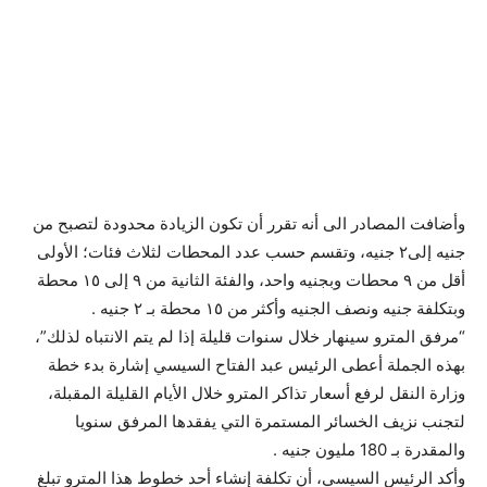
وأضافت المصادر الى أنه تقرر أن تكون الزيادة محدودة لتصبح من
جنيه إلى٢ جنيه، وتقسم حسب عدد المحطات لثلاث فئات؛ الأولى
أقل من ٩ محطات وبجنيه واحد، والفئة الثانية من ٩ إلى ١٥ محطة
وبتكلفة جنيه ونصف الجنيه وأكثر من ١٥ محطة بـ ٢ جنيه .
“مرفق المترو سينهار خلال سنوات قليلة إذا لم يتم الانتباه لذلك”،
بهذه الجملة أعطى الرئيس عبد الفتاح السيسي إشارة بدء خطة
وزارة النقل لرفع أسعار تذاكر المترو خلال الأيام القليلة المقبلة،
لتجنب نزيف الخسائر المستمرة التي يفقدها المرفق سنويا
والمقدرة بـ 180 مليون جنيه .
وأكد الرئيس السيسي، أن تكلفة إنشاء أحد خطوط هذا المترو تبلغ