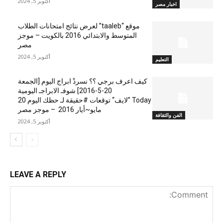
أكتوبر 5, 2024
اخبار مصر
موقع “taaleb” لعرض نتائج امتحانات الطلاب
المتوسط والابتدائي 2016 بالكويت – موجز
مصر
أكتوبر 5, 2024
التعليم
كيف اعرف برجي ؟؟ نسردْ ابراج اليوم [الجمعة
20-5-2016] شوفـ الابراجـ اليومية
Today ”لايف“ توقعات #حقيقة لـ حظك اليوم 20
مايو~أيار 2016 – موجز مصر
الفن والثقافة
أكتوبر 5, 2024
LEAVE A REPLY