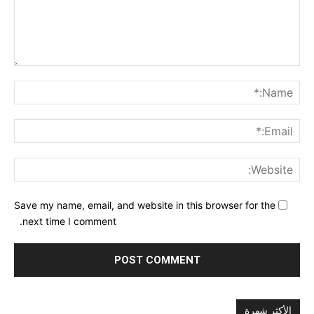
nt:
me:*
ail:*
ite:
Save my name, email, and website in this browser for the
next time I comment.
الأكثر شهرة