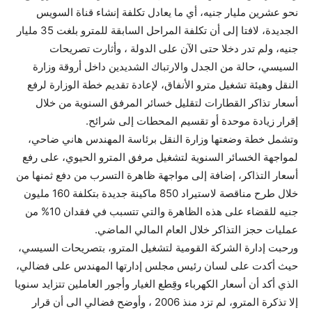
نحو عشرين مليار جنيه، أي ما يعادل تكلفة إنشاء قناة السويس
الجديدة، لافتا إلى أن تكلفة المراحل السابقة للمترو بلغت 35 مليار
جنيه، ولم تدر دخلا حتى الآن على الدولة ، وأثارت تصريحات
السيسي، حالة من الجدل والارتباك الشديدين داخل أروقة وزارة
النقل وهيئة تشغيل مترو الأنفاق، لإعادة تقديم خطة الوزارة لرفع
أسعار تذاكر القطارات لتقليل خسائر المرفق السنوية من خلال
إقرار زيادة موحدة أو تقسيم المحطات إلى شرائح.
وتشمل خطة وضعتها وزارة النقل برئاسة المهندس هاني ضاحي،
لمواجهة الخسائر السنوية لتشغيل مرفق المترو الحيوي، على رفع
أسعار التذاكر، إضافة إلى مواجهة ظاهرة التسرب من دفع ثمنها من
خلال طرح مناقصة لاستيراد 850 ماكينة جديدة بتكلفة 160 مليون
جنيه للقضاء على هذه الظاهرة والتي تتسبب في فقدان 10% من
عمليات حجز التذاكر خلال العام المالي الماضي.
ورحبت إدارة الشركة القومية لتشغيل المترو، بتصريحات السيسي،
حيث أكدت على لسان رئيس مجلس إدارتها المهندس على فضالي،
الذي أكد أن أسعار الكهرباء وقِطع الغيار وأجور العاملين تتزايد سنويا
إلا تذكرة المترو، لم تزد منذ 2006 ، وأوضح فضالي الى أن قرار