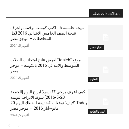
مقالات ذات صلة
نتيجة خامسة 5 .. اكتب كومنت برقمك واعرف
نتيجة الصف الخامس الابتدائي 2016 لكل
المحافظات – موجز مصر
أكتوبر 5, 2024
اخبار مصر
موقع “taaleb” لعرض نتائج امتحانات الطلاب
المتوسط والابتدائي 2016 بالكويت – موجز
مصر
أكتوبر 5, 2024
التعليم
كيف اعرف برجي ؟؟ نسردْ ابراج اليوم [الجمعة
20-5-2016] شوفـ الابراجـ اليومية
Today ”لايف“ توقعات #حقيقة لـ حظك اليوم 20
مايو~أيار 2016 – موجز مصر
الفن والثقافة
أكتوبر 5, 2024