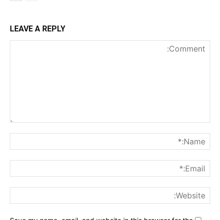
LEAVE A REPLY
nt:
me:*
ail:*
ite: