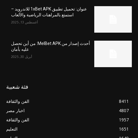
عنوان: تحميل تطبيق 1xBet APK للاندرويد –
استمتع بالمراهنات الرياضية والألعاب
أغسطس 13, 2025
أحدث إصدار من MelBet APK: من أين تحصل
عليه بأمان
أبريل 30, 2025
فئة شعبية
8411
الفن والثقافة
4807
اخبار مصر
1957
الفن والثقافة
1651
التعليم