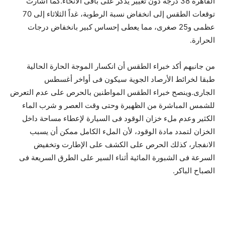
القاهرة 38 درجة دون تغيير يذكر على باقى الأنحاء.كما أشارت
توقعات الطقس إلى انخفاض نسبة الرطوبة، غداً الثلاثاء إلى 70
عظمى و25 صغرى، مما يعطى إحساس كبير بانخفاض درجات
الحرارة.
من جانبهم أكد خبراء الطقس أن انكسار الموجة الحارة الحالية
طبقا لخرائط الأرصاد الجوية سيكون فى أواخر أغسطس
الجارى.وينصح خبراء الطقس المواطنين بالحرص على عدم التعرض
للشمس المباشرة من الظهيرة وحتى وقت العصر و شرب الماء
الكثير وعدم ملء خزان الوقود فى السيارة لإعطاء مساحة داخل
الخزان لتمدد مادة الوقود، لأن الملء الكامل ممكن أن يسبب
الانفجار، كذلك الحرص على الكشف على الإطارت وتخفيض
السرعة فى الشبورة المائية أثناء السير على الطرق السريعة فى
الصباح الباكر.