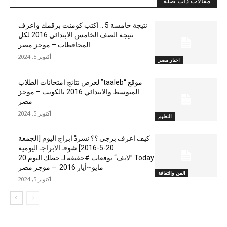
مقالات ذات صلة
نتيجة خامسة 5 .. اكتب كومنت برقمك واعرف
نتيجة الصف الخامس الابتدائي 2016 لكل
المحافظات – موجز مصر
أكتوبر 5, 2024
اخبار مصر
موقع “taaleb” لعرض نتائج امتحانات الطلاب
المتوسط والابتدائي 2016 بالكويت – موجز
مصر
أكتوبر 5, 2024
التعليم
كيف اعرف برجي ؟؟ نسردْ ابراج اليوم [الجمعة
20-5-2016] شوفـ الابراجـ اليومية
Today ”لايف“ توقعات #حقيقة لـ حظك اليوم 20
مايو~أيار 2016 – موجز مصر
الفن والثقافة
أكتوبر 5, 2024