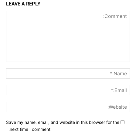
LEAVE A REPLY
nt:
me:*
ail:*
ite:
Save my name, email, and website in this browser for the
next time I comment.