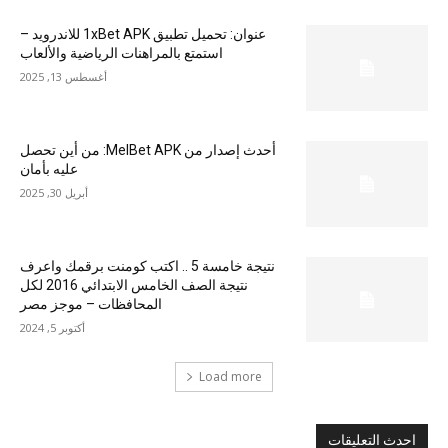
عنوان: تحميل تطبيق 1xBet APK للاندرويد –
استمتع بالمراهنات الرياضية والألعاب
أغسطس 13, 2025
أحدث إصدار من MelBet APK: من أين تحصل
عليه بأمان
أبريل 30, 2025
نتيجة خامسة 5 .. اكتب كومنت برقمك واعرف
نتيجة الصف الخامس الابتدائي 2016 لكل
المحافظات – موجز مصر
أكتوبر 5, 2024
Load more
احدث التعليقات