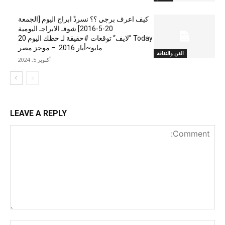
كيف اعرف برجي ؟؟ نسردْ ابراج اليوم [الجمعة
20-5-2016] شوفـ الابراجـ اليومية
Today ”لايف“ توقعات #حقيقة لـ حظك اليوم 20
مايو~أيار 2016 – موجز مصر
الفن والثقافة
أكتوبر 5, 2024
LEAVE A REPLY
nt:
me:*