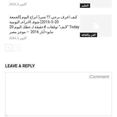
أكتوبر 5, 2024
التعليم
كيف اعرف برجي ؟؟ نسردْ ابراج اليوم [الجمعة
20-5-2016] شوفـ الابراجـ اليومية
Today ”لايف“ توقعات #حقيقة لـ حظك اليوم 20
مايو~أيار 2016 – موجز مصر
الفن والثقافة
أكتوبر 5, 2024
LEAVE A REPLY