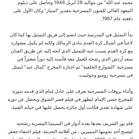
محمد عبد الله” من مواليد 28 أبريل 1946 وحاصل على دبلوم
المعهد العالي للفنون المسرحية بتقدير “امتياز” وكان الأول على
دفعته عام 1967.
بدأ التمثيل في المدرسة حيث انضم إلى فريق التمثيل بها كما كان
لاعباً في أشبال كرة القدم بنادي الزمالك ولكنه لم يكمل مشواره
مع كرة القدم بسبب حبه للتمثيل الذي اتجه إليه عن طريق الفنان
سعد أردش الذي رشحه للعمل معه فأسند إليه دوراً صغيراً في
مسرحية “الشوارع الخلفية” ثم اختاره المخرج “كمال عيد” ليمثل
في مسرحية روميو وجولييت.
وأثناء بروفات المسرحية تعرف على عادل إمام الذي قدمه بدوره
للمخرج حسن الإمام ليظهر في فيلم قصر الشوق ويحصل عن دوره
على شهادة تقدير فكانت أول جائزة يحصل عليها في حياته الفنية.
قام نور الشريف بعدها بعدة أدوار في السينما المصرية رشحته
ليصبح أحد نجومها المميزين ، من أفلامه الحديثة، فيلم اختفاء جعفر