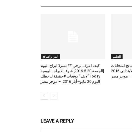
التعليم
الفن والثقافة
لعرض نتائج امتحانات
كيف اعرف برجي ؟؟ نسردْ ابراج اليوم
الطلاب المتوسط والابتدائي 2016
[الجمعة 20-5-2016] شوفـ الابراجـ اليومية
 – موجز مصر
Today ”لايف“ توقعات #حقيقة لـ حظك
اليوم 20 مايو~أيار 2016 – موجز مصر
LEAVE A REPLY