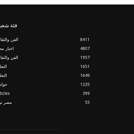
فئة شعبي
8411
الفن والثقا
4807
اخبار م
1957
الفن والثقا
1651
التعل
1649
التعل
1235
حواد
ticles
399
55
مصر ني