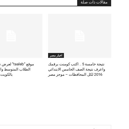
مقالات ذات صلة
اخبار مصر
نتيجة خامسة 5 .. اكتب كومنت برقمك
موقع “taaleb” 
واعرف نتيجة الصف الخامس الابتدائي
2016 لكل المحافظات – موجز مصر
بالكويت