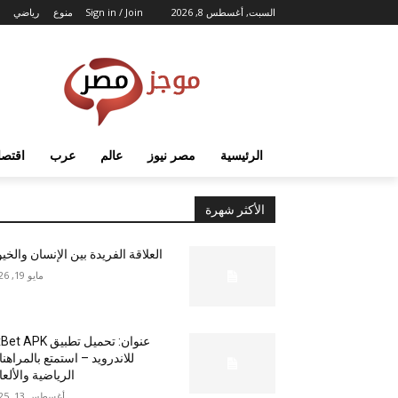
السبت, أغسطس 8, 2026
Sign in / Join
منوع
رياضي
الرئيسية
مصر نيوز
عالم
عرب
اقتصا
الأكثر شهرة
العلاقة الفريدة بين الإنسان والخي
مايو 19, 2026
عنوان: تحميل تطبيق  APK
للاندرويد – استمتع بالمراهن
الرياضية والألع
أغسطس 13, 2025