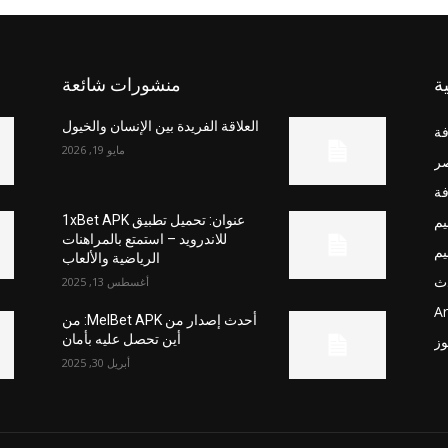
ة
منشورات شائعة
العلاقة الفريدة بين الإنسان والخيول
فة
مايو 19, 2026
صر
فة
يم
عنوان: تحميل تطبيق 1xBet APK
للاندرويد – استمتع بالمراهنات
يم
الرياضية والألعاب
ث
أغسطس 13, 2025
Ar
أحدث إصدار من MelBet APK: من
أين تحصل عليه بأمان
وز
أبريل 30, 2025