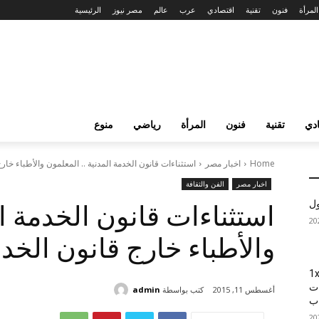
المرأة
فنون
تقنية
اقتصادي
عرب
عالم
مصر نيوز
الرئيسية
دي
تقنية
فنون
المرأة
رياضي
منوع
Home
اخبار مصر
استثناءات قانون الخدمة المدنية .. المعلمون والأطباء خارج
اخبار مصر
الفن والثقافة
ول
استثناءات قانون الخدمة ال
والأطباء خارج قانون الخدم
1xBet
ات
كتب بواسطة
admin
أغسطس 11, 2015
اب