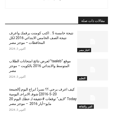
مقالات ذات صلة
نتيجة خامسة 5 .. اكتب كومنت برقمك واعرف
نتيجة الصف الخامس الابتدائي 2016 لكل
المحافظات – موجز مصر
أكتوبر 5, 2024
اخبار مصر
موقع “taaleb” لعرض نتائج امتحانات الطلاب
المتوسط والابتدائي 2016 بالكويت – موجز
مصر
أكتوبر 5, 2024
التعليم
كيف اعرف برجي ؟؟ نسردْ ابراج اليوم [الجمعة
20-5-2016] شوفـ الابراجـ اليومية
Today ”لايف“ توقعات #حقيقة لـ حظك اليوم 20
مايو~أيار 2016 – موجز مصر
الفن والثقافة
أكتوبر 5, 2024