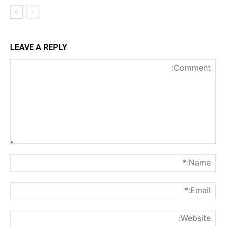
LEAVE A REPLY
nt:
me:*
ail:*
ite: