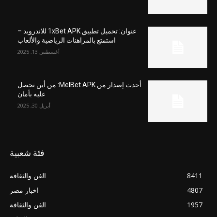
عنوان: تحميل تطبيق 1xBet APK للاندرويد –
استمتع بالمراهنات الرياضية والألعاب
أغسطس 13, 2025
أحدث إصدار من MelBet APK: من أين تحصل
عليه بأمان
أبريل 30, 2025
فئة شعبية
8411
الفن والثقافة
4807
اخبار مصر
1957
الفن والثقافة