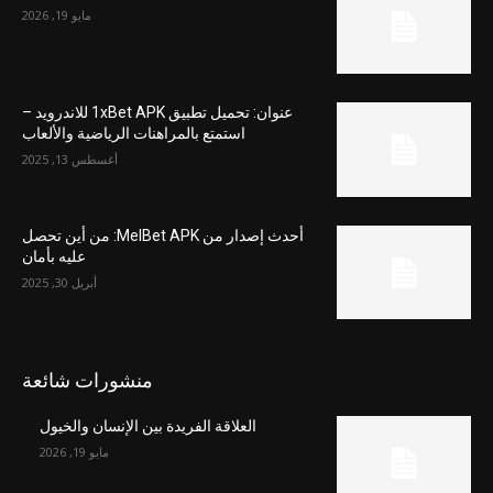
مايو 19, 2026
عنوان: تحميل تطبيق 1xBet APK للاندرويد –
استمتع بالمراهنات الرياضية والألعاب
أغسطس 13, 2025
أحدث إصدار من MelBet APK: من أين تحصل
عليه بأمان
أبريل 30, 2025
منشورات شائعة
العلاقة الفريدة بين الإنسان والخيول
مايو 19, 2026