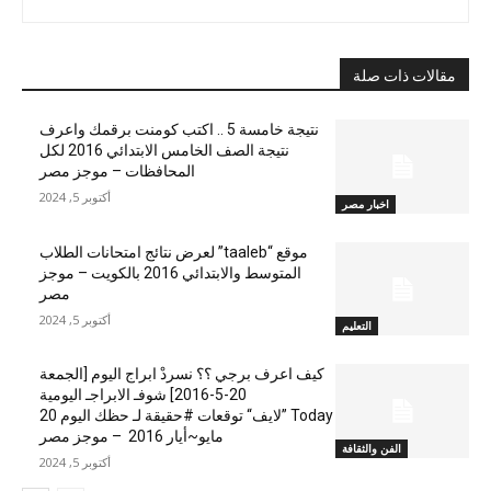
مقالات ذات صلة
نتيجة خامسة 5 .. اكتب كومنت برقمك واعرف
نتيجة الصف الخامس الابتدائي 2016 لكل
المحافظات – موجز مصر
أكتوبر 5, 2024
اخبار مصر
موقع “taaleb” لعرض نتائج امتحانات الطلاب
المتوسط والابتدائي 2016 بالكويت – موجز
مصر
أكتوبر 5, 2024
التعليم
كيف اعرف برجي ؟؟ نسردْ ابراج اليوم [الجمعة
20-5-2016] شوفـ الابراجـ اليومية
Today ”لايف“ توقعات #حقيقة لـ حظك اليوم 20
مايو~أيار 2016 – موجز مصر
الفن والثقافة
أكتوبر 5, 2024