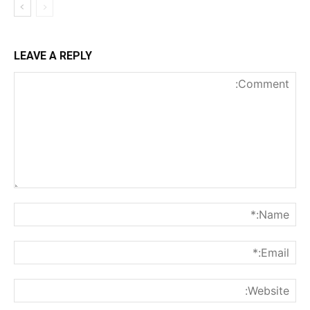
LEAVE A REPLY
nt:
me:*
ail:*
ite: