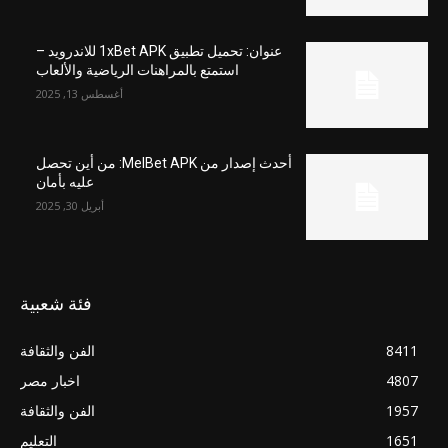
عنوان: تحميل تطبيق 1xBet APK للاندرويد –
استمتع بالمراهنات الرياضية والألعاب
أغسطس 13, 2025
أحدث إصدار من MelBet APK: من أين تحصل
عليه بأمان
أبريل 30, 2025
فئة شعبية
8411
الفن والثقافة
4807
اخبار مصر
1957
الفن والثقافة
1651
التعليم