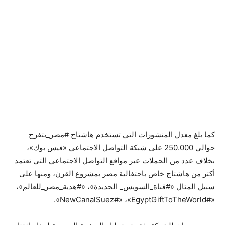
كما بلغ معدل المنشورات التي تستخدم هاشتاج #مصر_بتفرح
حوالي 250.000 على شبكة التواصل الاجتماعي «فيس بوك»،
بخلاف عدد من الحملات عبر مواقع التواصل الاجتماعي التي تعتمد
أكثر من هاشتاج خاص باحتفالية مصر بمشروع القرن، ومنها على
سبيل المثال «#قناة_السويس_ الجديدة»، «#هدية_مصر_للعالم»،
«#‎NewCanalSuez#» ،«‎EgyptGiftToTheWorld‬».