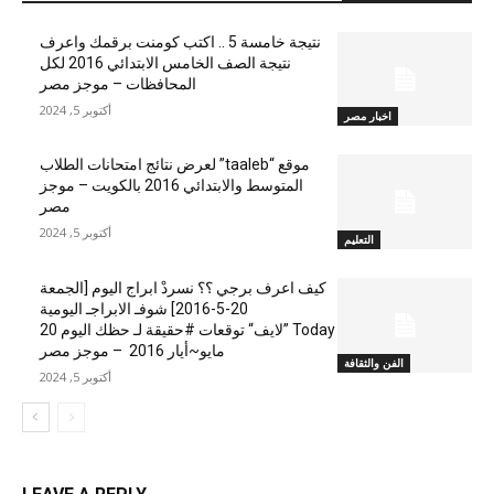
نتيجة خامسة 5 .. اكتب كومنت برقمك واعرف
نتيجة الصف الخامس الابتدائي 2016 لكل
المحافظات – موجز مصر
أكتوبر 5, 2024
اخبار مصر
موقع “taaleb” لعرض نتائج امتحانات الطلاب
المتوسط والابتدائي 2016 بالكويت – موجز
مصر
أكتوبر 5, 2024
التعليم
كيف اعرف برجي ؟؟ نسردْ ابراج اليوم [الجمعة
20-5-2016] شوفـ الابراجـ اليومية
Today ”لايف“ توقعات #حقيقة لـ حظك اليوم 20
مايو~أيار 2016 – موجز مصر
الفن والثقافة
أكتوبر 5, 2024