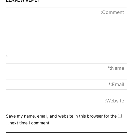
LEAVE A REPLY
nt:
me:*
ail:*
ite:
Save my name, email, and website in this browser for the
next time I comment.