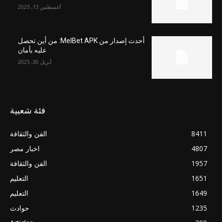
أغسطس 13, 2025
أحدث إصدار من MelBet APK: من أين تحصل
عليه بأمان
أبريل 30, 2025
فئة شعبية
8411
الفن والثقافة
4807
اخبار مصر
1957
الفن والثقافة
1651
التعليم
1649
التعليم
1235
حوادث