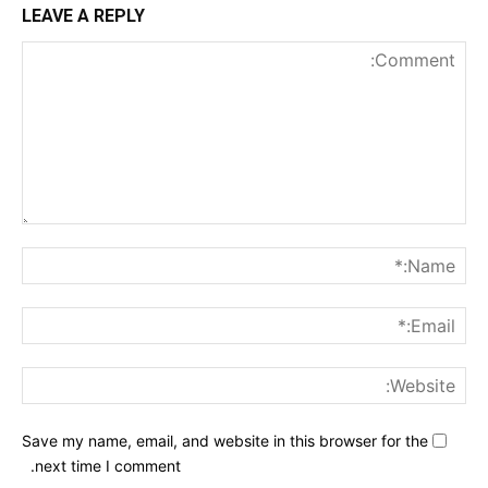
LEAVE A REPLY
nt:
me:*
ail:*
ite:
Save my name, email, and website in this browser for the
next time I comment.