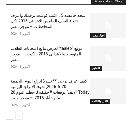
مقالات ذات صلة
نتيجة خامسة 5 .. اكتب كومنت برقمك واعرف
نتيجة الصف الخامس الابتدائي 2016 لكل
المحافظات – موجز مصر
أكتوبر 5, 2024
اخبار مصر
موقع “taaleb” لعرض نتائج امتحانات الطلاب
المتوسط والابتدائي 2016 بالكويت – موجز
مصر
أكتوبر 5, 2024
التعليم
كيف اعرف برجي ؟؟ نسردْ ابراج اليوم [الجمعة
20-5-2016] شوفـ الابراجـ اليومية
Today ”لايف“ توقعات #حقيقة لـ حظك اليوم 20
مايو~أيار 2016 – موجز مصر
الفن والثقافة
أكتوبر 5, 2024