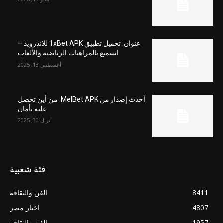
عنوان: تحميل تطبيق 1xBet APK للاندرويد –
استمتع بالمراهنات الرياضية والألعاب
أغسطس 13, 2025
أحدث إصدار من MelBet APK: من أين تحصل
عليه بأمان
أبريل 30, 2025
فئة شعبية
8411
الفن والثقافة
4807
اخبار مصر
1957
الفن والثقافة