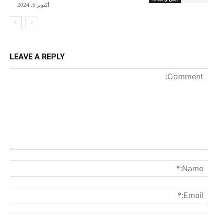
أكتوبر 5, 2024
LEAVE A REPLY
nt:
me:*
ail:*