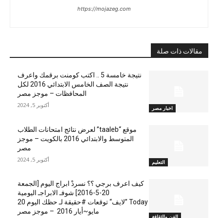
https://mojazeg.com
مقالات ذات صلة
نتيجة خامسة 5 .. اكتب كومنت برقمك واعرف
نتيجة الصف الخامس الابتدائي 2016 لكل
المحافظات – موجز مصر
أكتوبر 5, 2024
اخبار مصر
موقع “taaleb” لعرض نتائج امتحانات الطلاب
المتوسط والابتدائي 2016 بالكويت – موجز
مصر
أكتوبر 5, 2024
التعليم
كيف اعرف برجي ؟؟ نسردْ ابراج اليوم [الجمعة
20-5-2016] شوفـ الابراجـ اليومية
Today ”لايف“ توقعات #حقيقة لـ حظك اليوم 20
مايو~أيار 2016 – موجز مصر
الفن والثقافة