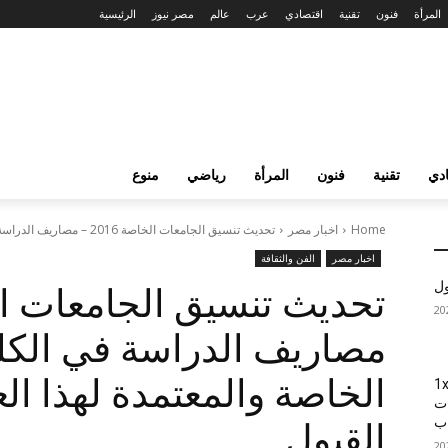
المرأة
فنون
تقنية
اقتصادي
عرب
عالم
مصر نيوز
الرئيسية
دي
تقنية
فنون
المرأة
رياضي
منوع
Home
اخبار مصر
تحديث تنسيق الجامعات الخاصة 2016 – مصاريف الدراسة في الكليات والجامعات الخاصة...
اخبار مصر
الفن والثقافة
ول
مصاريف الدراسة في الكل
1xBet
ات
اب
القبول