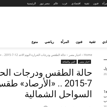
مرأة
فنون
تقنية
اقتصادي
عرب
عالم
مصر نيوز
الرئيسية
دي
تقنية
فنون
المرأة
رياضي
منوع
Home
اخبار مصر
حالة الطقس ودرجات الحرارة اليوم الاحد 12-7-2015 .. «الأرصاد» طقس اليوم معتدل...
اخبار مصر
الفن والثقافة
ول
7-2015 .. «الأرصاد»
السواحل الشمالية
1xBet
ات
اب