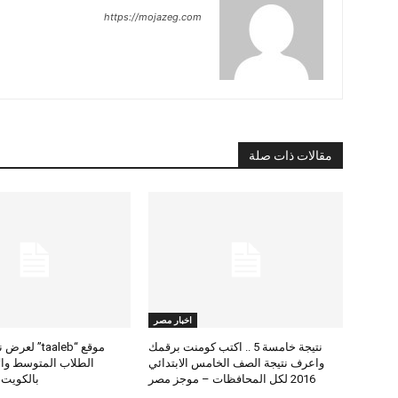
https://mojazeg.com
مقالات ذات صلة
اخبار مصر
نتيجة خامسة 5 .. اكتب كومنت برقمك
موقع “taaleb” 
واعرف نتيجة الصف الخامس الابتدائي
2016 لكل المحافظات – موجز مصر
بالكويت