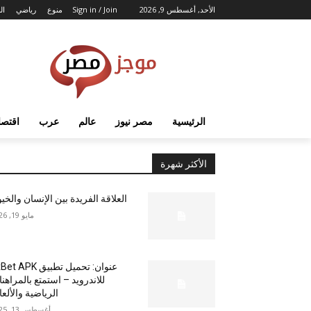
الأحد, أغسطس 9, 2026
Sign in / Join
منوع
رياضي
ال
الرئيسية
مصر نيوز
عالم
عرب
اقتصا
الأكثر شهرة
العلاقة الفريدة بين الإنسان والخي
مايو 19, 2026
عنوان: تحميل تطبيق  APK
للاندرويد – استمتع بالمراهن
الرياضية والألع
أغسطس 13, 2025