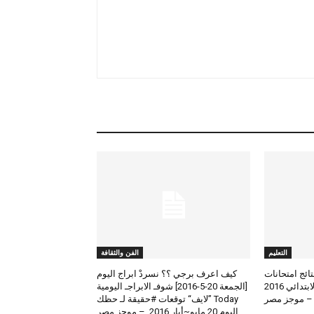
التعليم
الفن والثقافة
لعرض نتائج امتحانات
كيف اعرف برجي ؟؟ نسردْ ابراج اليوم
الطلاب المتوسط والابتدائي 2016
[الجمعة 20-5-2016] شوفـ الابراجـ اليومية
 – موجز مصر
Today ”لايف“ توقعات #حقيقة لـ حظك
اليوم 20 مايو~أيار 2016 – موجز مصر