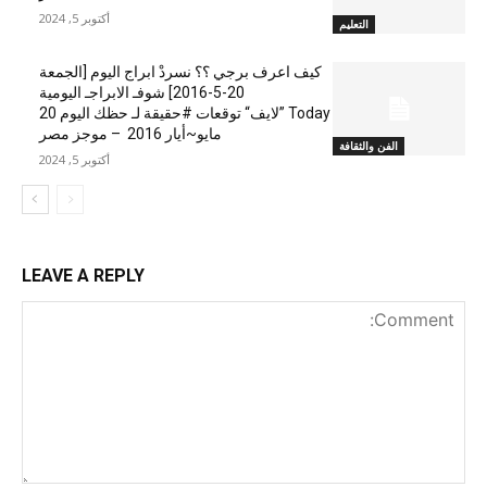
أكتوبر 5, 2024
التعليم
كيف اعرف برجي ؟؟ نسردْ ابراج اليوم [الجمعة
20-5-2016] شوفـ الابراجـ اليومية
Today ”لايف“ توقعات #حقيقة لـ حظك اليوم 20
مايو~أيار 2016 – موجز مصر
الفن والثقافة
أكتوبر 5, 2024
LEAVE A REPLY