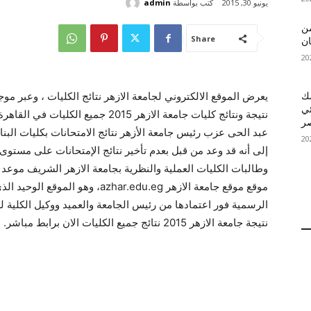
كتب بواسطة
admin
يونيو 30, 2015
 MelBet APK: من
Share
ان
يعرض الموقع الالكتروني لجامعة الازهر نتائج الكليات ، وعبر م
قمك
ئي
نتيجة ونتائج كليات جامعة الازهر 2015 ج
عبد الحى عزب رئيس جامعة الأزهر نتائج الامتحانات بكليات البنات
إلى أنه قد وعد من قبل بعدم تأخير نتائج الإمتحانات على مستو
موقع موقع جامعة الازهر azhar.edu.eg،
الرسمية فور اعتمادها من رئيس الجامعة والعميد ووكيل الكلية ل
نتيجة جامعة الازهر 2015 نتائج جميع الكليات الان برابط مباشر.