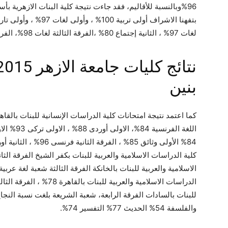
لغات 97% ، الثانية إجتماع 80% ،الفرقة الثالثة لغات 98%، الفرقة التمهيدى 98% ، التأهيلى 100%.
بنين
كما اعتمد نتيجة امتحانات كلية الدراسات الإنسانية للبنات بالق
والفلسفة 54% الحديث 77% التفسير 74%.