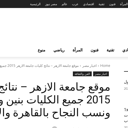
المرأة
فنون
تقنية
اقتصادي
عرب
عالم
مصر نيوز
الرئيسية
دي
تقنية
فنون
المرأة
رياضي
منوع
Home
اخبار مصر
موقع جامعة الازهر – نتائج كليات جامعة الازهر 2015 جميع الكليات بنين...
اخبار مصر
الفن والثقافة
ول
موقع جامعة الازهر – نتائج
ونسب النجاح بالقاهرة والا
1xBet
ات
اب