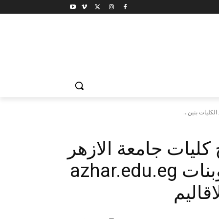
 كليات جامعة الازهر
2015 جميع الكليات بنين وبنات azhar.edu.eg
قاليم