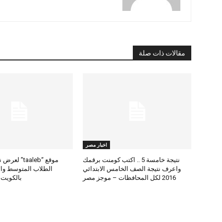
مقالات ذات صلة
اخبار مصر
نتيجة خامسة 5 .. اكتب كومنت برقمك
موقع “taaleb” 
واعرف نتيجة الصف الخامس الابتدائي
2016 لكل المحافظات – موجز مصر
بالكويت