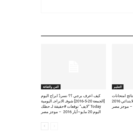
التعليم
الفن والثقافة
لعرض نتائج امتحانات
كيف اعرف برجي ؟؟ نسردْ ابراج اليوم
الطلاب المتوسط والابتدائي 2016
[الجمعة 20-5-2016] شوفـ الابراجـ اليومية
 – موجز مصر
Today ”لايف“ توقعات #حقيقة لـ حظك
اليوم 20 مايو~أيار 2016 – موجز مصر