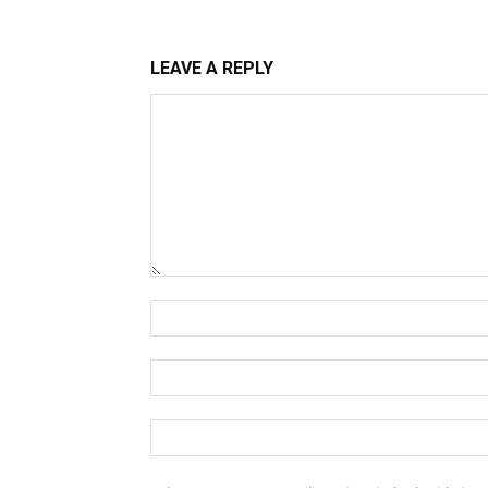
LEAVE A REPLY
Comment:
Name:*
Email:*
Website: