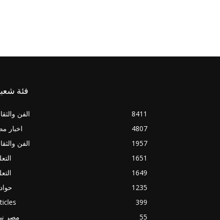
فئة شعبي
8411
الفن والثقا
4807
اخبار م
1957
الفن والثقا
1651
التعل
1649
التعل
1235
حواد
ticles
399
55
مصر ني