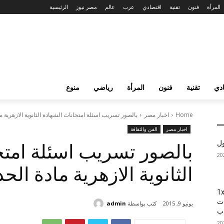
المرأة
فنون
تقنية
اقتصادي
عرب
عالم
مصر نيوز
الرئيسية
دي
تقنية
فنون
المرأة
رياضي
منوع
Home
اخبار مصر
بالصور تسريب اسئلة امتحانات الشهادة الثانوية الازهرية 
اخبار مصر
الفن والثقافة
ول
بالصور تسريب اسئلة امتح
الثانوية الازهرية مادة ال
1xBet
ات
كتب بواسطة
admin
يونيو 9, 2015
اب