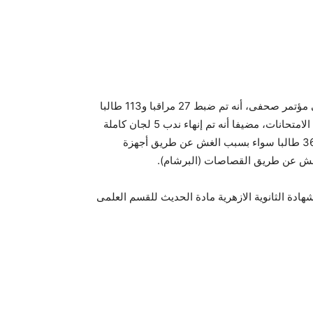
وكان الدكتور عباس شومان، وكيل الأزهر، قد أعلن أول أمس فى مؤتمر صحفى، أنه تم ضبط 27 مراقبا و113 طالبا
معهم أجهزة المحمول داخل اللجان، وذلك فى الأسبوع الأول من الامتحانات، مضيفا أنه تم إنهاء ندب 5 لجان كاملة
بمحافظات الغربية وكفر الشيخ وسوهاج، وكذلك إلغاء امتحان 360 طالبا سواء بسبب الغش عن طريق أجهزة
 الغش عن طريق القصاصات (البرشام).