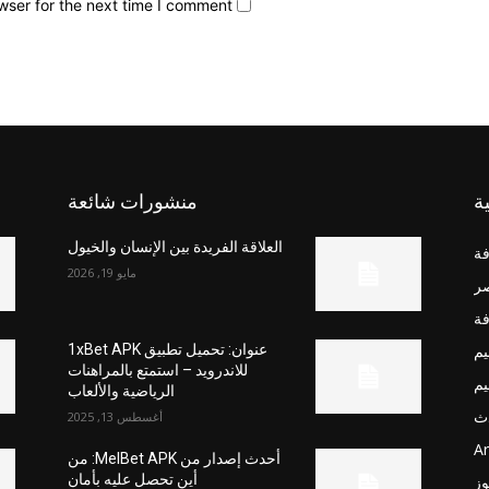
wser for the next time I comment.
ة
منشورات شائعة
العلاقة الفريدة بين الإنسان والخيول
فة
مايو 19, 2026
صر
فة
يم
عنوان: تحميل تطبيق 1xBet APK
للاندرويد – استمتع بالمراهنات
يم
الرياضية والألعاب
ث
أغسطس 13, 2025
Ar
أحدث إصدار من MelBet APK: من
أين تحصل عليه بأمان
وز