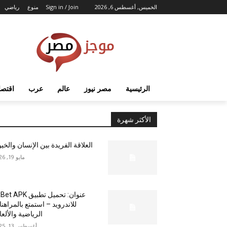
الخميس, أغسطس 6, 2026
Sign in / Join
منوع
رياضي
الرئيسية
مصر نيوز
عالم
عرب
اقتصا
الأكثر شهرة
العلاقة الفريدة بين الإنسان والخي
مايو 19, 2026
عنوان: تحميل تطبيق  APK
للاندرويد – استمتع بالمراهن
الرياضية والألع
أغسطس 13, 2025