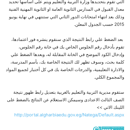
التي تقوم بتحديدها وزارة التربية والتعليم ويتم على اساسها تحديد
معدل القبول في المدارس الثانوية العامة او الثانوية المهنية الفنية
وذلك بعد انتهاء امتحانات الدور الثاني التي ستنتهي في نهاية يونيو
2015 حسب الجدول المعلن.
بعد الضغط علي رابط النتيجة الذي سنقوم ينشره فور اعتمادها،
تقوم بأدخال رقم الجلوس الخاص بك في خانة رقم الجلوس،
وإدخال الكود الموضح في الخانة المقابلة له، وبعدها الضغط علي
كلمة بحث، وسوف تظهر لك النتيجة الخاصة بك، بأسم المدرسة،
والادارة التعليمية، والدرجات الخاصة بك في كل أختبار لجميع المواد
والمجموع الكلي.
ستقوم مديرية التربية والتعليم بالغربية بتعديل رابط ظهور نتيجة
الصف الثالث الاعدادى وسيمكن الاستعلام عن النتائج بالضغط على
اللينك الاتي >>
http://portal.algharbiaedu.gov.eg/Natega/Default.aspx