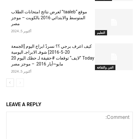
موقع “taaleb” لعرض نتائج امتحانات الطلاب
المتوسط والابتدائي 2016 بالكويت – موجز
مصر
أكتوبر 5, 2024
التعليم
كيف اعرف برجي ؟؟ نسردْ ابراج اليوم [الجمعة
20-5-2016] شوفـ الابراجـ اليومية
Today ”لايف“ توقعات #حقيقة لـ حظك اليوم 20
مايو~أيار 2016 – موجز مصر
الفن والثقافة
أكتوبر 5, 2024
LEAVE A REPLY