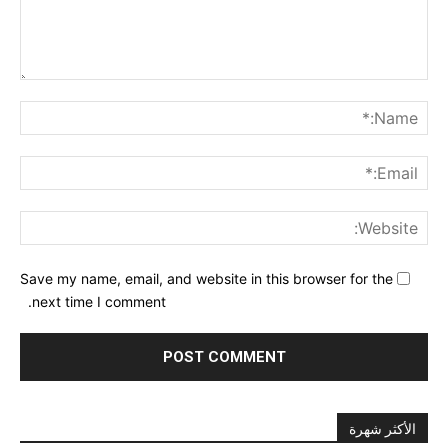
nt:
me:*
ail:*
ite:
Save my name, email, and website in this browser for the
next time I comment.
الأكثر شهرة