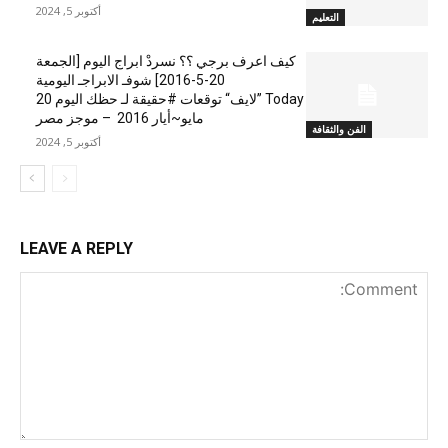
أكتوبر 5, 2024
التعليم
كيف اعرف برجي ؟؟ نسردْ ابراج اليوم [الجمعة
20-5-2016] شوفـ الابراجـ اليومية
Today ”لايف“ توقعات #حقيقة لـ حظك اليوم 20
مايو~أيار 2016 – موجز مصر
الفن والثقافة
أكتوبر 5, 2024
LEAVE A REPLY