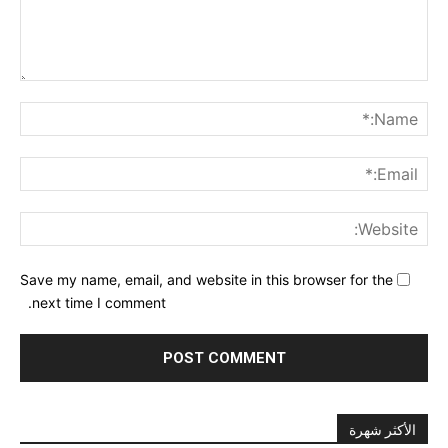
nt:
me:*
ail:*
ite:
Save my name, email, and website in this browser for the
next time I comment.
الأكثر شهرة