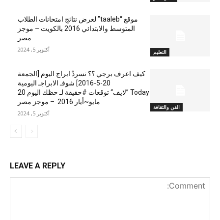
موقع “taaleb” لعرض نتائج امتحانات الطلاب
المتوسط والابتدائي 2016 بالكويت – موجز
مصر
أكتوبر 5, 2024
التعليم
كيف اعرف برجي ؟؟ نسردْ ابراج اليوم [الجمعة
20-5-2016] شوفـ الابراجـ اليومية
Today ”لايف“ توقعات #حقيقة لـ حظك اليوم 20
مايو~أيار 2016 – موجز مصر
الفن والثقافة
أكتوبر 5, 2024
LEAVE A REPLY