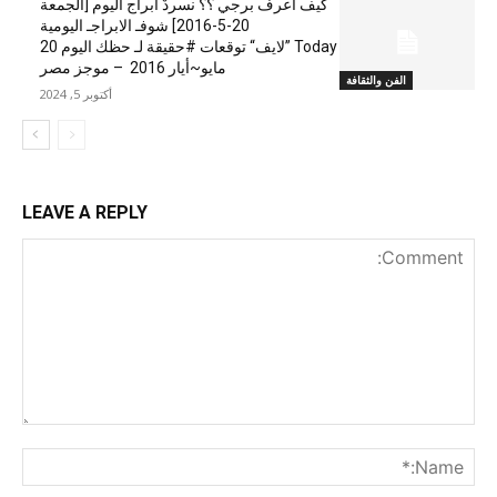
كيف اعرف برجي ؟؟ نسردْ ابراج اليوم [الجمعة
20-5-2016] شوفـ الابراجـ اليومية
Today ”لايف“ توقعات #حقيقة لـ حظك اليوم 20
مايو~أيار 2016 – موجز مصر
الفن والثقافة
أكتوبر 5, 2024
LEAVE A REPLY
nt:
me:*