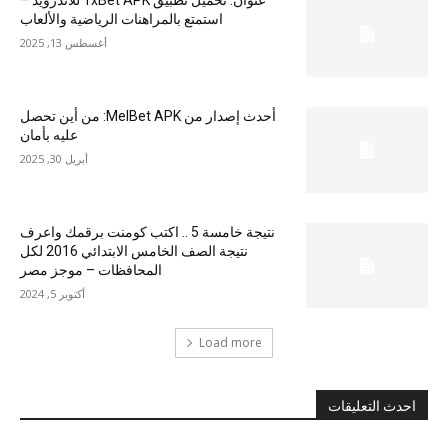
عنوان: تحميل تطبيق 1xBet APK للاندرويد –
استمتع بالمراهنات الرياضية والألعاب
أغسطس 13, 2025
أحدث إصدار من MelBet APK: من أين تحصل
عليه بأمان
أبريل 30, 2025
نتيجة خامسة 5 .. اكتب كومنت برقمك واعرف
نتيجة الصف الخامس الابتدائي 2016 لكل
المحافظات – موجز مصر
أكتوبر 5, 2024
Load more
احدث التعليقات