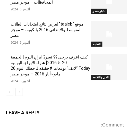
المحافظات – موجز مصر
أكتوبر 5, 2024
اخبار مصر
موقع “taaleb” لعرض نتائج امتحانات الطلاب
المتوسط والابتدائي 2016 بالكويت – موجز
مصر
أكتوبر 5, 2024
التعليم
كيف اعرف برجي ؟؟ نسردْ ابراج اليوم [الجمعة
20-5-2016] شوفـ الابراجـ اليومية
Today ”لايف“ توقعات #حقيقة لـ حظك اليوم 20
مايو~أيار 2016 – موجز مصر
الفن والثقافة
أكتوبر 5, 2024
LEAVE A REPLY