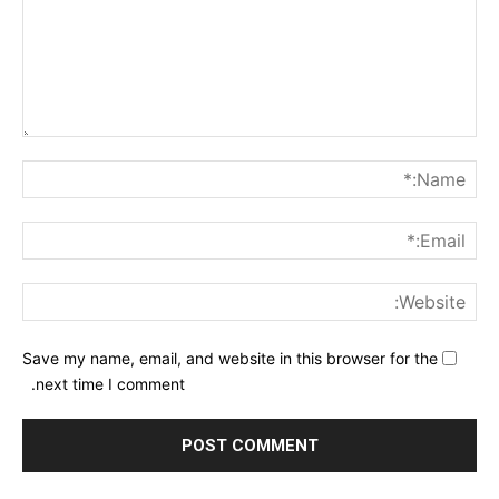
nt:
me:*
ail:*
ite:
Save my name, email, and website in this browser for the
next time I comment.