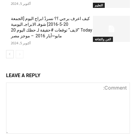
أكتوبر 5, 2024
التعليم
كيف اعرف برجي ؟؟ نسردْ ابراج اليوم [الجمعة
20-5-2016] شوفـ الابراجـ اليومية
Today ”لايف“ توقعات #حقيقة لـ حظك اليوم 20
مايو~أيار 2016 – موجز مصر
الفن والثقافة
أكتوبر 5, 2024
LEAVE A REPLY