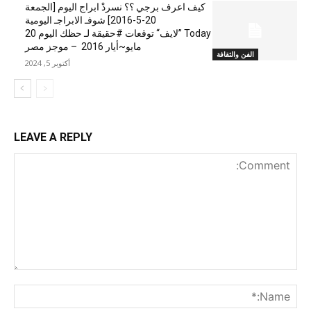
كيف اعرف برجي ؟؟ نسردْ ابراج اليوم [الجمعة
20-5-2016] شوفـ الابراجـ اليومية
Today ”لايف“ توقعات #حقيقة لـ حظك اليوم 20
مايو~أيار 2016 – موجز مصر
الفن والثقافة
أكتوبر 5, 2024
LEAVE A REPLY
nt:
me:*