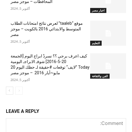
المحافظات – موجز مصر
أكتوبر 5, 2024
اخبار مصر
موقع “taaleb” لعرض نتائج امتحانات الطلاب
المتوسط والابتدائي 2016 بالكويت – موجز
مصر
أكتوبر 5, 2024
التعليم
كيف اعرف برجي ؟؟ نسردْ ابراج اليوم [الجمعة
20-5-2016] شوفـ الابراجـ اليومية
Today ”لايف“ توقعات #حقيقة لـ حظك اليوم 20
مايو~أيار 2016 – موجز مصر
الفن والثقافة
أكتوبر 5, 2024
LEAVE A REPLY