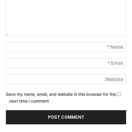
nt:
me:*
ail:*
ite:
Save my name, email, and website in this browser for the
next time I comment.