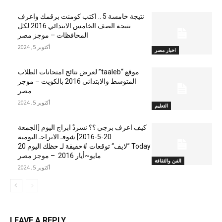
نتيجة خامسة 5 .. اكتب كومنت برقمك واعرف
نتيجة الصف الخامس الابتدائي 2016 لكل
المحافظات – موجز مصر
أكتوبر 5, 2024
اخبار مصر
موقع “taaleb” لعرض نتائج امتحانات الطلاب
المتوسط والابتدائي 2016 بالكويت – موجز
مصر
أكتوبر 5, 2024
التعليم
كيف اعرف برجي ؟؟ نسردْ ابراج اليوم [الجمعة
20-5-2016] شوفـ الابراجـ اليومية
Today ”لايف“ توقعات #حقيقة لـ حظك اليوم 20
مايو~أيار 2016 – موجز مصر
الفن والثقافة
أكتوبر 5, 2024
LEAVE A REPLY