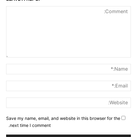
nt:
me:*
ail:*
ite:
Save my name, email, and website in this browser for the
next time I comment.