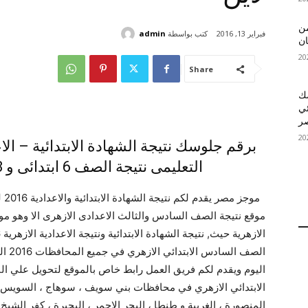
 MelBet APK: من
كتب بواسطة
admin
فبراير 13, 2016
ان
Share
قمك
ئي
التعليمى نتيجة الصف 6 ابتدائى و 3 اعدادى ازهرى اون لاين
موج
موقع نتيجة الصف السادس والثالث الاعدادى الازهرى الا وهو موقع
الصف 
اليوم ويقدم لكم فريق العمل رابط خاص بالموقع لتحويل علي ال
الابتدائي الازهري في محافظات بني سويف ، سوهاج ، السويس ، ال
المنصورة ، الغربية و طنطا ، البحر الاحمر ، البحيرة ، كفر الشي