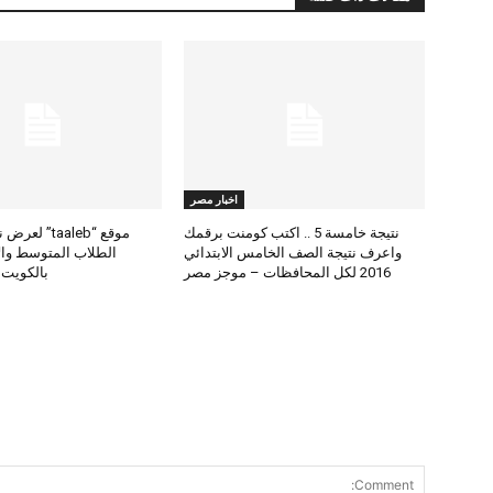
اخبار مصر
نتيجة خامسة 5 .. اكتب كومنت برقمك
موقع “taaleb” 
واعرف نتيجة الصف الخامس الابتدائي
2016 لكل المحافظات – موجز مصر
بالكويت