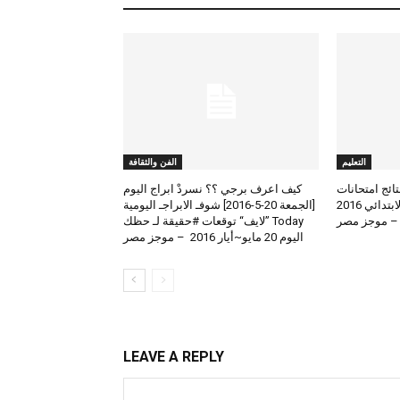
التعليم
الفن والثقافة
لعرض نتائج امتحانات
كيف اعرف برجي ؟؟ نسردْ ابراج اليوم
الطلاب المتوسط والابتدائي 2016
[الجمعة 20-5-2016] شوفـ الابراجـ اليومية
 – موجز مصر
Today ”لايف“ توقعات #حقيقة لـ حظك
اليوم 20 مايو~أيار 2016 – موجز مصر
LEAVE A REPLY