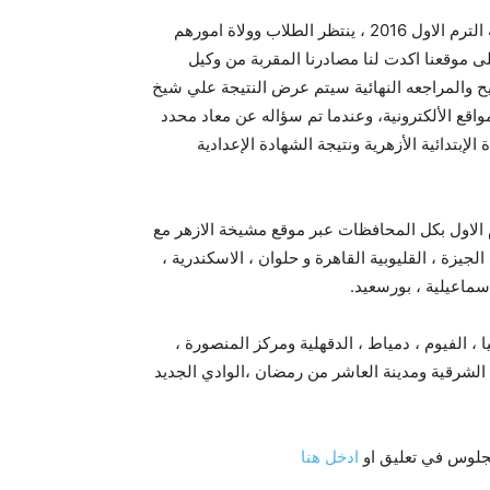
موقع الازهر التعليمي نتيجة الشهادة الابتدائية والاعدادية الازهرية الترم الاول 2016 ، ينتظر الطلاب وولاة امورهم
يجة الصف السادس ابتدائي ازهري الترم الاول 2016 وعلى موقعنا اكدت لنا مصادرنا المقربة من وكيل
ح والمراجعه النهائية سيتم عرض النتيجة علي شيخ
مواقع الألكترونية، وعندما تم سؤاله عن معاد محدد
إبتدائية الأزهرية ونتيجة الشهادة الإعدادية
شر لكم نتيجة الابتدائية والاعدادية الازهرية 2016 الترم الاول بكل المحافظات عبر موقع مشيخة الازهر مع
يزة ، القليوبية القاهرة و حلوان ، الاسكندرية ،
سماعيلية ، بورسعيد.
الفيوم ، دمياط ، الدقهلية ومركز المنصورة ،
 ، الشرقية ومدينة العاشر من رمضان ،الوادي الجديد
جلوس في تعليق او
ادخل هنا