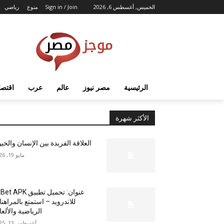
الخميس, أغسطس 6, 2026
Sign in / Join
منوع
رياضي
الرئيسية
مصر نيوز
عالم
عرب
اقتصا
الأكثر شهرة
العلاقة الفريدة بين الإنسان والخي
مايو 19, 2026
عنوان: تحميل تطبيق  APK
للاندرويد – استمتع بالمراهن
الرياضية والألع
أغسطس 13, 2025