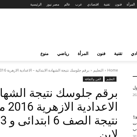
المرأة
فنون
تقنية
اقتصادي
عرب
عالم
مصر نيوز
الرئيسية
دي
تقنية
فنون
المرأة
رياضي
منوع
Home
التعليم
برقم جلوسك نتيجة الشهادة الابتدائية – الاعدادية الازهرية 2016 موقع الازهر التعليمى...
التعليم
الفن والثقافة
ول
برقم جلوسك نتيجة الشهادة 
الاع
ن
1xBet
ات
اب
لاين