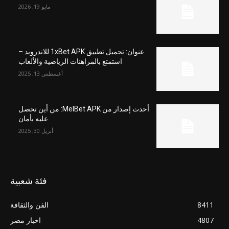
مايو 19, 2026
عنوان: تحميل تطبيق 1xBet APK للاندرويد –
استمتع بالمراهنات الرياضية والألعاب
أغسطس 13, 2025
أحدث إصدار من MelBet APK: من أين تحصل
عليه بأمان
أبريل 30, 2025
فئة شعبية
8411
الفن والثقافة
4807
اخبار مصر