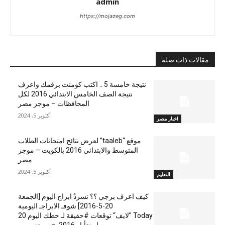
admin
https://mojazeg.com
مقالات ذات صلة
نتيجة خامسة 5 .. اكتب كومنت برقمك واعرف
نتيجة الصف الخامس الابتدائي 2016 لكل
المحافظات – موجز مصر
أكتوبر 5, 2024
اخبار مصر
موقع “taaleb” لعرض نتائج امتحانات الطلاب
المتوسط والابتدائي 2016 بالكويت – موجز
مصر
أكتوبر 5, 2024
التعليم
كيف اعرف برجي ؟؟ نسردْ ابراج اليوم [الجمعة
20-5-2016] شوفـ الابراجـ اليومية
Today ”لايف“ توقعات #حقيقة لـ حظك اليوم 20