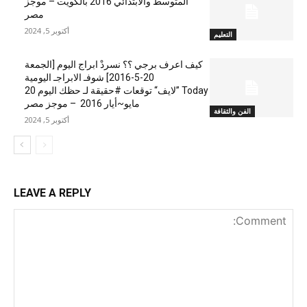
المتوسط والابتدائي 2016 بالكويت – موجز
مصر
أكتوبر 5, 2024
التعليم
كيف اعرف برجي ؟؟ نسردْ ابراج اليوم [الجمعة
20-5-2016] شوفـ الابراجـ اليومية
Today ”لايف“ توقعات #حقيقة لـ حظك اليوم 20
مايو~أيار 2016 – موجز مصر
الفن والثقافة
أكتوبر 5, 2024
LEAVE A REPLY