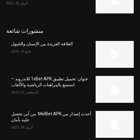
أبريل 30, 2025
منشورات شائعة
العلاقة الفريدة بين الإنسان والخيول
مايو 19, 2026
عنوان: تحميل تطبيق 1xBet APK للاندرويد –
استمتع بالمراهنات الرياضية والألعاب
أغسطس 13, 2025
أحدث إصدار من MelBet APK: من أين تحصل
عليه بأمان
أبريل 30, 2025