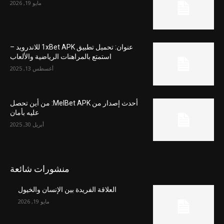
مايو 19, 2026
عنوان: تحميل تطبيق 1xBet APK للاندرويد –
استمتع بالمراهنات الرياضية والألعاب
أغسطس 13, 2025
أحدث إصدار من MelBet APK: من أين تحصل
عليه بأمان
أبريل 30, 2025
منشورات شائعة
العلاقة الفريدة بين الإنسان والخيول
مايو 19, 2026