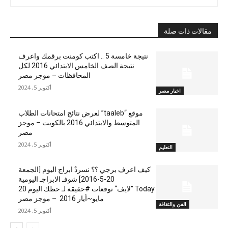
مقالات ذات صلة
نتيجة خامسة 5 .. اكتب كومنت برقمك واعرف
نتيجة الصف الخامس الابتدائي 2016 لكل
المحافظات – موجز مصر
أكتوبر 5, 2024
اخبار مصر
موقع “taaleb” لعرض نتائج امتحانات الطلاب
المتوسط والابتدائي 2016 بالكويت – موجز
مصر
أكتوبر 5, 2024
التعليم
كيف اعرف برجي ؟؟ نسردْ ابراج اليوم [الجمعة
20-5-2016] شوفـ الابراجـ اليومية
Today ”لايف“ توقعات #حقيقة لـ حظك اليوم 20
مايو~أيار 2016 – موجز مصر
الفن والثقافة
أكتوبر 5, 2024