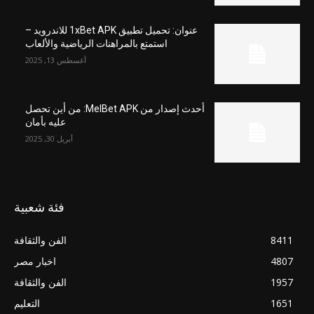
عنوان: تحميل تطبيق 1xBet APK للاندرويد –
استمتع بالمراهنات الرياضية والألعاب
أغسطس 13, 2025
أحدث إصدار من MelBet APK: من أين تحصل
عليه بأمان
أبريل 30, 2025
فئة شعبية
8411
الفن والثقافة
4807
اخبار مصر
1957
الفن والثقافة
1651
التعليم