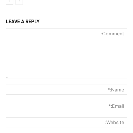
LEAVE A REPLY
nt:
me:*
ail:*
ite: