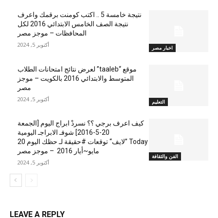
نتيجة خامسة 5 .. اكتب كومنت برقمك واعرف
نتيجة الصف الخامس الابتدائي 2016 لكل
المحافظات – موجز مصر
أكتوبر 5, 2024
اخبار مصر
موقع “taaleb” لعرض نتائج امتحانات الطلاب
المتوسط والابتدائي 2016 بالكويت – موجز
مصر
أكتوبر 5, 2024
التعليم
كيف اعرف برجي ؟؟ نسردْ ابراج اليوم [الجمعة
20-5-2016] شوفـ الابراجـ اليومية
Today ”لايف“ توقعات #حقيقة لـ حظك اليوم 20
مايو~أيار 2016 – موجز مصر
الفن والثقافة
أكتوبر 5, 2024
LEAVE A REPLY