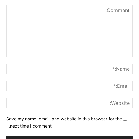
nt:
me:*
ail:*
ite:
Save my name, email, and website in this browser for the
next time I comment.