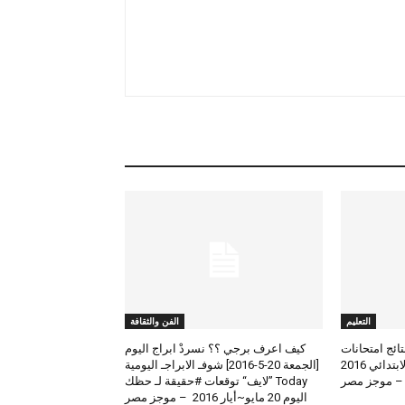
التعليم
الفن والثقافة
لعرض نتائج امتحانات
كيف اعرف برجي ؟؟ نسردْ ابراج اليوم
الطلاب المتوسط والابتدائي 2016
[الجمعة 20-5-2016] شوفـ الابراجـ اليومية
 – موجز مصر
Today ”لايف“ توقعات #حقيقة لـ حظك
اليوم 20 مايو~أيار 2016 – موجز مصر