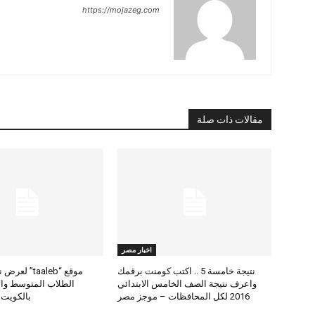
https://mojazeg.com
مقالات ذات صلة
اخبار مصر
نتيجة خامسة 5 .. اكتب كومنت برقمك
موقع “taaleb” 
واعرف نتيجة الصف الخامس الابتدائي
2016 لكل المحافظات – موجز مصر
بالكويت