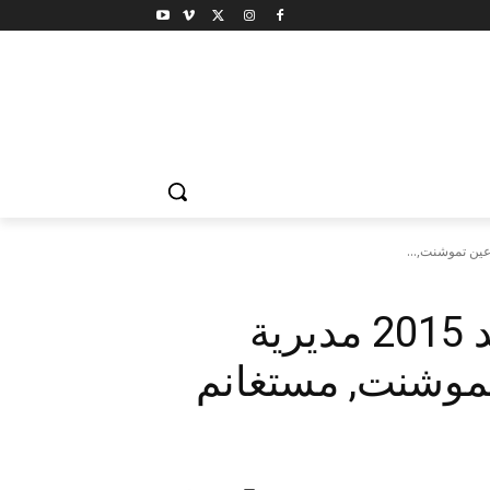
نتائج مقتصد و نائب مقتصد 2015 مديرية
 تموشنت, مستغانم