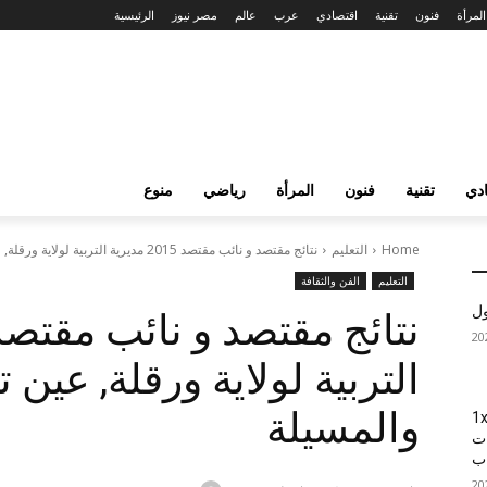
المرأة
فنون
تقنية
اقتصادي
عرب
عالم
مصر نيوز
الرئيسية
دي
تقنية
فنون
المرأة
رياضي
منوع
Home
التعليم
نتائج مقتصد و نائب مقتصد 2015 مديرية التربية لولاية ورقلة, عين تموشنت,...
التعليم
الفن والثقافة
ول
التربية لولاية ورقلة, عين
والمسيلة
1xBet
ات
اب