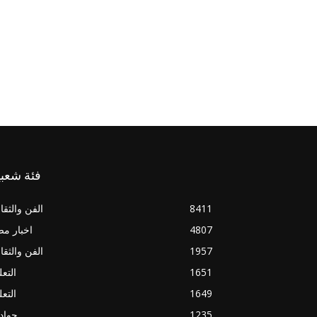
فئة شعبي
8411
الفن والثقا
4807
اخبار م
1957
الفن والثقا
1651
التعل
1649
التعل
1235
حواد