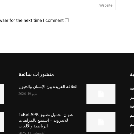
wser for the next time I comment.
ة
منشورات شائعة
العلاقة الفريدة بين الإنسان والخيول
فة
مايو 19, 2026
صر
فة
يم
عنوان: تحميل تطبيق 1xBet APK
للاندرويد – استمتع بالمراهنات
يم
الرياضية والألعاب
ث
أغسطس 13, 2025