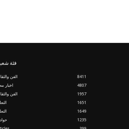
فئة شعبي
8411
الفن والثقا
4807
اخبار م
1957
الفن والثقا
1651
التعل
1649
التعل
1235
حواد
ticles
399