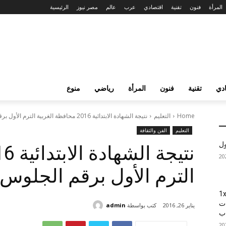
المرأة
فنون
تقنية
اقتصادي
عرب
عالم
مصر نيوز
الرئيسية
دي
تقنية
فنون
المرأة
رياضي
منوع
Home
التعليم
نتيجة الشهادة الابتدائية 2016 محافظة الغربية الترم الأول برقم الجلوس حالياً
التعليم
الفن والثقافة
ول
الترم الأول برقم الجلوس ح
1xBet
ات
كتب بواسطة
admin
يناير 26, 2016
اب