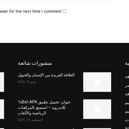
wser for the next time I comment.
ة
منشورات شائعة
العلاقة الفريدة بين الإنسان والخيول
فة
مايو 19, 2026
صر
فة
يم
عنوان: تحميل تطبيق 1xBet APK
للاندرويد – استمتع بالمراهنات
يم
الرياضية والألعاب
ث
أغسطس 13, 2025
Ar