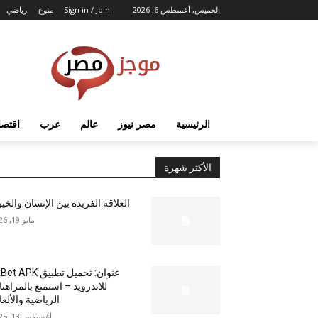
الخميس, أغسطس 6, 2026
Sign in / Join
منوع
رياضي
الرئيسية
مصر نيوز
عالم
عرب
اقتصا
الأكثر شهرة
العلاقة الفريدة بين الإنسان والخي
مايو 19, 2026
عنوان: تحميل تطبيق  APK
للاندرويد – استمتع بالمراهن
الرياضية والألع
أغسطس 13, 2025