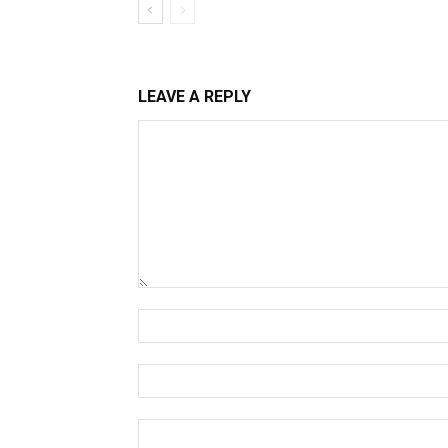
LEAVE A REPLY
Comment:
Name:*
Email:*
Website: