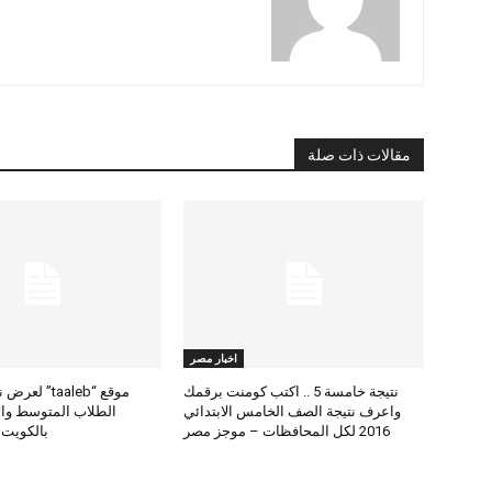
مقالات ذات صلة
اخبار مصر
نتيجة خامسة 5 .. اكتب كومنت برقمك
موقع “taaleb” 
واعرف نتيجة الصف الخامس الابتدائي
2016 لكل المحافظات – موجز مصر
بالكويت