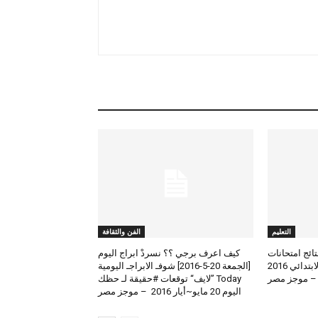
التعليم
الفن والثقافة
لعرض نتائج امتحانات
كيف اعرف برجي ؟؟ نسردْ ابراج اليوم
الطلاب المتوسط والابتدائي 2016
[الجمعة 20-5-2016] شوفـ الابراجـ اليومية
 – موجز مصر
Today ”لايف“ توقعات #حقيقة لـ حظك
اليوم 20 مايو~أيار 2016 – موجز مصر