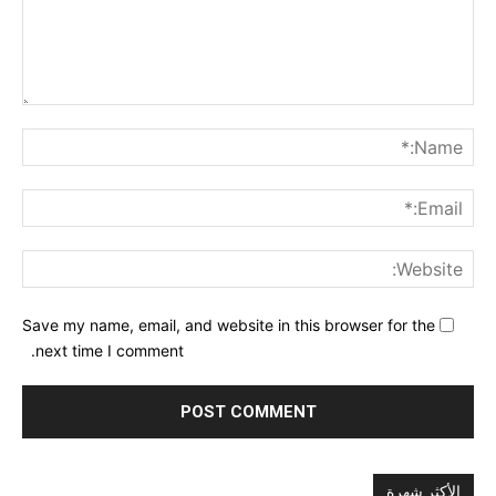
nt:
me:*
ail:*
ite:
Save my name, email, and website in this browser for the
next time I comment.
الأكثر شهرة