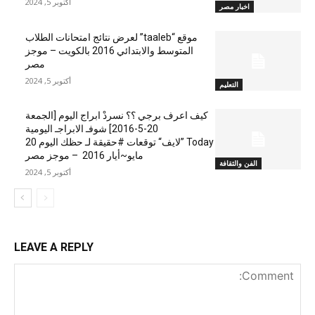
أكتوبر 5, 2024
اخبار مصر
موقع “taaleb” لعرض نتائج امتحانات الطلاب
المتوسط والابتدائي 2016 بالكويت – موجز
مصر
أكتوبر 5, 2024
التعليم
كيف اعرف برجي ؟؟ نسردْ ابراج اليوم [الجمعة
20-5-2016] شوفـ الابراجـ اليومية
Today ”لايف“ توقعات #حقيقة لـ حظك اليوم 20
مايو~أيار 2016 – موجز مصر
الفن والثقافة
أكتوبر 5, 2024
LEAVE A REPLY