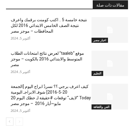
مقالات ذات صلة
نتيجة خامسة 5 .. اكتب كومنت برقمك واعرف
نتيجة الصف الخامس الابتدائي 2016 لكل
المحافظات – موجز مصر
أكتوبر 5, 2024
اخبار مصر
موقع “taaleb” لعرض نتائج امتحانات الطلاب
المتوسط والابتدائي 2016 بالكويت – موجز
مصر
أكتوبر 5, 2024
التعليم
كيف اعرف برجي ؟؟ نسردْ ابراج اليوم [الجمعة
20-5-2016] شوفـ الابراجـ اليومية
Today ”لايف“ توقعات #حقيقة لـ حظك اليوم 20
مايو~أيار 2016 – موجز مصر
الفن والثقافة
أكتوبر 5, 2024