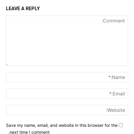
LEAVE A REPLY
nt:
me:*
ail:*
ite:
Save my name, email, and website in this browser for the
next time I comment.