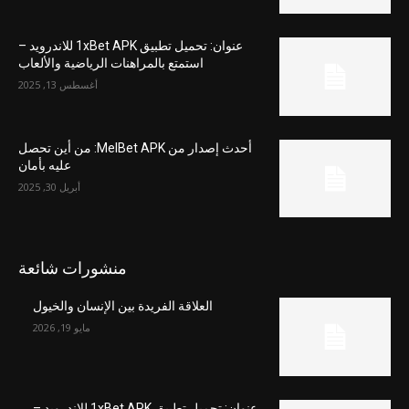
عنوان: تحميل تطبيق 1xBet APK للاندرويد –
استمتع بالمراهنات الرياضية والألعاب
أغسطس 13, 2025
أحدث إصدار من MelBet APK: من أين تحصل
عليه بأمان
أبريل 30, 2025
منشورات شائعة
العلاقة الفريدة بين الإنسان والخيول
مايو 19, 2026
عنوان: تحميل تطبيق 1xBet APK للاندرويد –