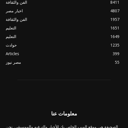
8411
الفن والثقافة
4807
اخبار مصر
1957
الفن والثقافة
1651
التعليم
1649
التعليم
1235
حوادث
Articles
399
55
مصر نيوز
معلومات عنا
الصحيفة هي موقع الويب الخاص بك للأخبار والترفيه والموسيقى. نحن