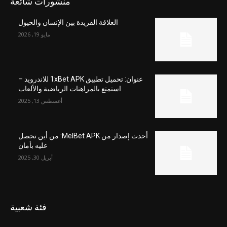
منشورات شائعة
العلاقة الفريدة بين الإنسان والخيول
مايو 19, 2026
عنوان: تحميل تطبيق 1xBet APK للاندرويد –
استمتع بالمراهنات الرياضية والألعاب
أغسطس 13, 2025
أحدث إصدار من MelBet APK: من أين تحصل
عليه بأمان
أبريل 30, 2025
فئة شعبية