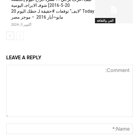
20-5-2016] شوفـ الابراجـ اليومية
Today ”لايف“ توقعات #حقيقة لـ حظك اليوم 20
مايو~أيار 2016 – موجز مصر
الفن والثقافة
أكتوبر 5, 2024
LEAVE A REPLY
nt:
me:*