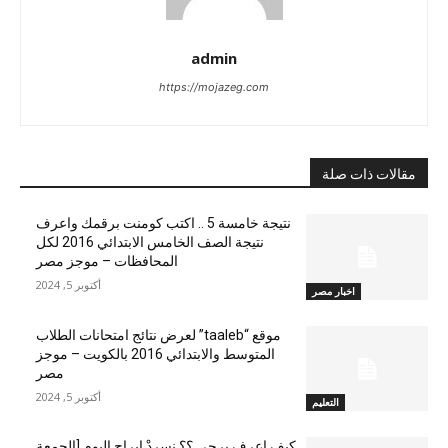
admin
https://mojazeg.com
مقالات ذات صلة
نتيجة خامسة 5 .. اكتب كومنت برقمك واعرف
نتيجة الصف الخامس الابتدائي 2016 لكل
المحافظات – موجز مصر
أكتوبر 5, 2024
اخبار مصر
موقع “taaleb” لعرض نتائج امتحانات الطلاب
المتوسط والابتدائي 2016 بالكويت – موجز
مصر
أكتوبر 5, 2024
التعليم
كيف اعرف برجي ؟؟ نسردْ ابراج اليوم [الجمعة