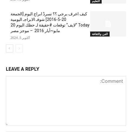
التعليم
كيف اعرف برجي ؟؟ نسردْ ابراج اليوم [الجمعة
20-5-2016] شوفـ الابراجـ اليومية
Today ”لايف“ توقعات #حقيقة لـ حظك اليوم 20
مايو~أيار 2016 – موجز مصر
الفن والثقافة
أكتوبر 5, 2024
LEAVE A REPLY
nt: