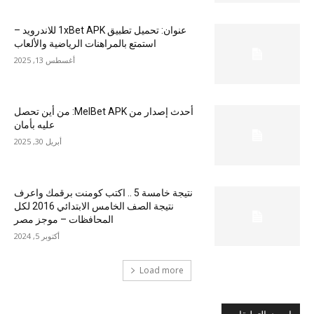
عنوان: تحميل تطبيق 1xBet APK للاندرويد –
استمتع بالمراهنات الرياضية والألعاب
أغسطس 13, 2025
أحدث إصدار من MelBet APK: من أين تحصل
عليه بأمان
أبريل 30, 2025
نتيجة خامسة 5 .. اكتب كومنت برقمك واعرف
نتيجة الصف الخامس الابتدائي 2016 لكل
المحافظات – موجز مصر
أكتوبر 5, 2024
Load more