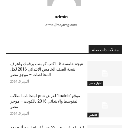
admin
https://mojazeg.com
مقالات ذات صلة
نتيجة خامسة 5 .. اكتب كومنت برقمك واعرف
نتيجة الصف الخامس الابتدائي 2016 لكل
المحافظات – موجز مصر
أكتوبر 5, 2024
اخبار مصر
موقع “taaleb” لعرض نتائج امتحانات الطلاب
المتوسط والابتدائي 2016 بالكويت – موجز
مصر
أكتوبر 5, 2024
التعليم
كيف اعرف برجي ؟؟ نسردْ ابراج اليوم [الجمعة