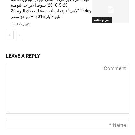
20-5-2016] شوفـ الابراجـ اليومية
Today ”لايف“ توقعات #حقيقة لـ حظك اليوم 20
مايو~أيار 2016 – موجز مصر
الفن والثقافة
أكتوبر 5, 2024
LEAVE A REPLY
nt:
me:*