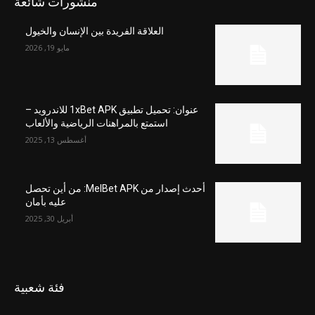
منشورات شائعة
العلاقة الفريدة بين الإنسان والخيول
مايو 19, 2026
عنوان: تحميل تطبيق 1xBet APK للاندرويد –
استمتع بالمراهنات الرياضية والألعاب
أغسطس 13, 2025
أحدث إصدار من MelBet APK: من أين تحصل
عليه بأمان
أبريل 30, 2025
فئة شعبية