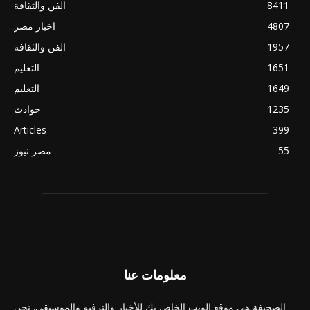
8411
الفن والثقافة
4807
اخبار مصر
1957
الفن والثقافة
1651
التعليم
1649
التعليم
1235
حوادث
Articles
399
55
مصر نيوز
معلومات عنا
الصحيفة هي موقع الويب الخاص بك للأخبار والترفيه والموسيقى. نحن